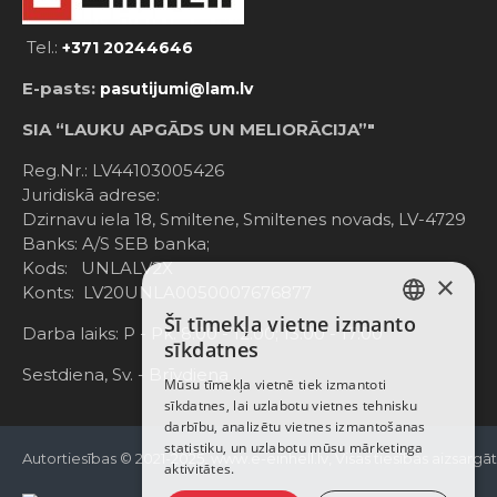
Tel.:
+371 20244646
E-pasts:
pasutijumi@lam.lv
SIA “LAUKU APGĀDS UN MELIORĀCIJA”"
Reg.Nr.: LV44103005426
Juridiskā adrese:
Dzirnavu iela 18, Smiltene, Smiltenes novads, LV-4729
Banks: A/S SEB banka;
Kods: UNLALV2X
×
Konts: LV20UNLA0050007676877
Šī tīmekļa vietne izmanto
LATVIAN
Darba laiks: P - Pk. 8:00 - 12:00; 13:00 - 17:00
sīkdatnes
RUSSIAN
Sestdiena, Sv. - Brīvdiena
Mūsu tīmekļa vietnē tiek izmantoti
sīkdatnes, lai uzlabotu vietnes tehnisku
ENGLISH
darbību, analizētu vietnes izmantošanas
statistiku, un uzlabotu mūsu mārketinga
Autortiesības © 2021-2025, www.e-einhell.lv, Visas tiesības aizsargā
aktivitātes.