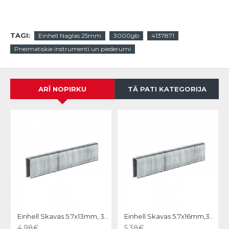
TAGI:
Einhell Naglas 25mm
3000gb
4137871
Pneimatiskie instrumenti un piederumi
ARĪ NOPIRKU
TĀ PATI KATEGORIJA
Einhell Skavas 5.7x13mm, 3000gb
Einhell Skavas 5.7x16mm,3000gb
4.98€
5.38€