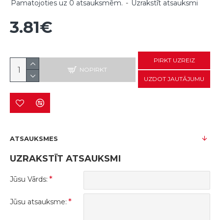
Pamatojoties uz 0 atsauksmēm.
-
Uzrakstīt atsauksmi
3.81€
PIRKT UZREIZ
NOPIRKT
UZDOT JAUTĀJUMU
ATSAUKSMES
UZRAKSTĪT ATSAUKSMI
Jūsu Vārds:
Jūsu atsauksme: