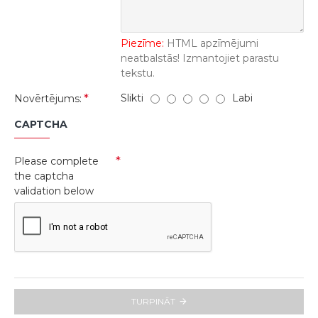
Piezīme:
HTML apzīmējumi
neatbalstās! Izmantojiet parastu
tekstu.
Slikti
Labi
Novērtējums:
CAPTCHA
Please complete
the captcha
validation below
TURPINĀT