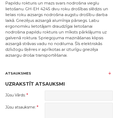
Papildu rokturis un mazs svars nodrošina vieglu
lietošanu. GH-EH 4245 divu roku drošības slēdzis un
lielais roku aizsargs nodrošina augstu drošību darba
laikā. Griezējus aizsargā alumīnija pārsegs. Labu
ergonomiku lietotājam draudzīgai lietošanai
nodrošina papildu rokturis un mīksts pārklājums uz
galvenā roktura. Spriegojuma mazināšanas klipsis
aizsargā strāvas vadu no nodiluma. Šīs elektriskās
dzīvžogu šķēres ir aprīkotas ar izturīgu griezēja
aizsargu drošai transportēšanai.
ATSAUKSMES
UZRAKSTĪT ATSAUKSMI
Jūsu Vārds:
Jūsu atsauksme: