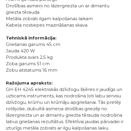
Drošības asmeņi no lāzergriezta un ar dimantu
griezta tērauda
Metāla zobrati ilgam kalpošanas laikam
Kabeļa nostiepes mazināšanas skava
Tehniskā informācija:
Griešanas garums 45 cm
Jauda 420 W
Produkta svars 2,5 kg
Zoba garums 51 cm
Zobu atstatums 16 mm
Ražojuma apraksts:
GH-EH 4245 elektriskās dzīvžogu šķēres ir jaudīgs un
uzticams instruments, kas nodrošina ļoti labu servisu
dzīvžogu, krūmu un krūmāju apgriešanai. Tās pretēji
rotējošie, dubultā asmeņa drošības griezēji no
lāzergriezta un ar dimantu griezta tērauda nodrošina
labus griešanas rezultātus. Efektīvai jaudas pārvadei ir
izturīgs metāla zobrats ar ilgu kalpošanas laiku.