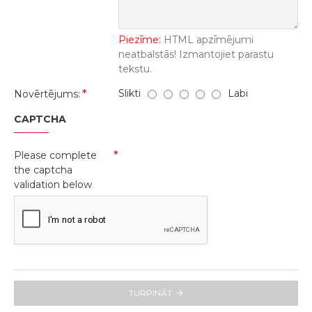
Piezīme:
HTML apzīmējumi
neatbalstās! Izmantojiet parastu
tekstu.
Slikti
Labi
Novērtējums:
CAPTCHA
Please complete
the captcha
validation below
TURPINĀT