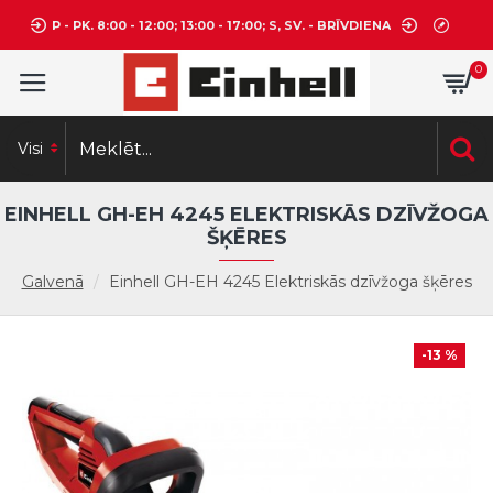
P - PK. 8:00 - 12:00; 13:00 - 17:00; S, SV. - BRĪVDIENA
0
Visi
EINHELL GH-EH 4245 ELEKTRISKĀS DZĪVŽOGA
ŠĶĒRES
Galvenā
Einhell GH-EH 4245 Elektriskās dzīvžoga šķēres
-13 %