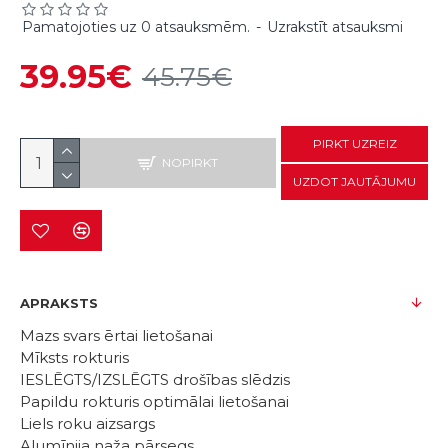
Pamatojoties uz 0 atsauksmēm.
-
Uzrakstīt atsauksmi
39.95€
45.75€
PIRKT UZREIZ
NOPIRKT
UZDOT JAUTĀJUMU
APRAKSTS
Mazs svars ērtai lietošanai
Mīksts rokturis
IESLĒGTS/IZSLĒGTS drošības slēdzis
Papildu rokturis optimālai lietošanai
Liels roku aizsargs
Alumīnija naža pārsegs