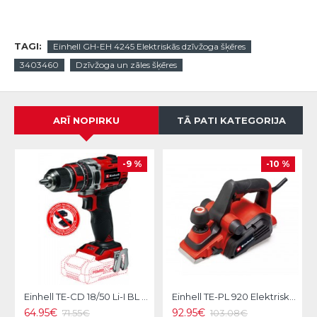
TAGI:
Einhell GH-EH 4245 Elektriskās dzīvžoga šķēres
3403460
Dzīvžoga un zāles šķēres
ARĪ NOPIRKU
TĀ PATI KATEGORIJA
-9 %
-10 %
Einhell TE-CD 18/50 Li-I BL Akumulatora triecienurbmašīna
Einhell TE-PL 920 Elektriskā ēvele
64.95€
92.95€
71.55€
103.08€