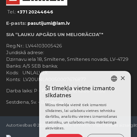
Tel.:
+371 20244646
E-pasts:
pasutijumi@lam.lv
SIA “LAUKU APGĀDS UN MELIORĀCIJA”"
Reg.Nr.: LV44103005426
Juridiskā adrese:
Dzirnavu iela 18, Smiltene, Smiltenes novads, LV-4729
Banks: A/S SEB banka;
Kods: UNLALV2X
×
Konts: LV20UNLA0050007676877
Šī tīmekļa vietne izmanto
LATVIAN
Darba laiks: P - Pk. 8:00 - 12:00; 13:00 - 17:00
sīkdatnes
RUSSIAN
Sestdiena, Sv. - Brīvdiena
Mūsu tīmekļa vietnē tiek izmantoti
sīkdatnes, lai uzlabotu vietnes tehnisku
ENGLISH
darbību, analizētu vietnes izmantošanas
statistiku, un uzlabotu mūsu mārketinga
Autortiesības © 2021-2025, www.e-einhell.lv, Visas tiesības aizsargā
aktivitātes.