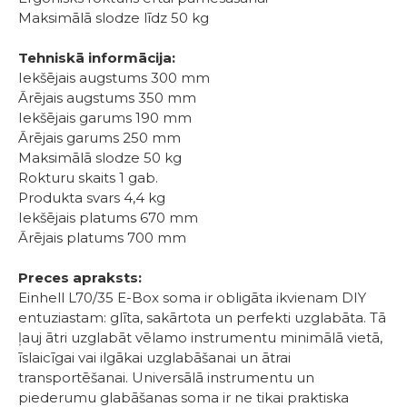
Maksimālā slodze līdz 50 kg
Tehniskā informācija:
Iekšējais augstums 300 mm
Ārējais augstums 350 mm
Iekšējais garums 190 mm
Ārējais garums 250 mm
Maksimālā slodze 50 kg
Rokturu skaits 1 gab.
Produkta svars 4,4 kg
Iekšējais platums 670 mm
Ārējais platums 700 mm
Preces apraksts:
Einhell L70/35 E-Box soma ir obligāta ikvienam DIY
entuziastam: glīta, sakārtota un perfekti uzglabāta. Tā
ļauj ātri uzglabāt vēlamo instrumentu minimālā vietā,
īslaicīgai vai ilgākai uzglabāšanai un ātrai
transportēšanai. Universālā instrumentu un
piederumu glabāšanas soma ir ne tikai praktiska