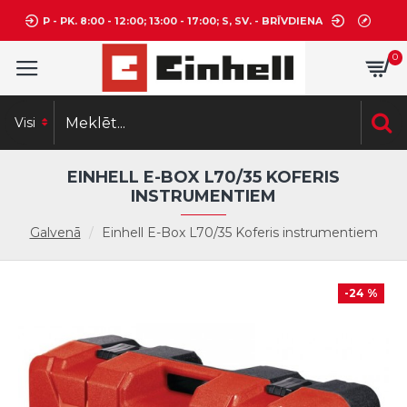
P - PK. 8:00 - 12:00; 13:00 - 17:00; S, SV. - BRĪVDIENA
0
Visi
EINHELL E-BOX L70/35 KOFERIS
INSTRUMENTIEM
Galvenā
Einhell E-Box L70/35 Koferis instrumentiem
-24 %