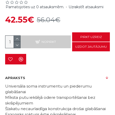
Pamatojoties uz 0 atsauksmēm.
-
Uzrakstīt atsauksmi
42.55€
56.04€
PIRKT UZREIZ
NOPIRKT
UZDOT JAUTĀJUMU
APRAKSTS
Universāla soma instrumentu un piederumu
glabāšanai
Mīksta putu iekšējā odere transportēšanai bez
skrāpējumiem
Šļakatu necaurlaidīga konstrukcija drošai glabāšanai
Ergonisks rokturis ērtai pārnēsāšanai