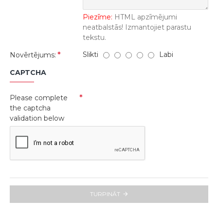
Piezīme:
HTML apzīmējumi
neatbalstās! Izmantojiet parastu
tekstu.
Slikti
Labi
Novērtējums:
CAPTCHA
Please complete
the captcha
validation below
TURPINĀT