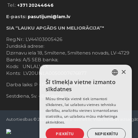
Tel.:
+371 20244646
E-pasts:
pasutijumi@lam.lv
SIA “LAUKU APGĀDS UN MELIORĀCIJA”"
Reg.Nr.: LV44103005426
Juridiskā adrese:
Dzirnavu iela 18, Smiltene, Smiltenes novads, LV-4729
Banks: A/S SEB banka;
Kods: UNLALV2X
×
Konts: LV20UNLA0050007676877
Šī tīmekļa vietne izmanto
LATVIAN
Darba laiks: P - Pk. 8:00 - 12:00; 13:00 - 17:00
sīkdatnes
RUSSIAN
Sestdiena, Sv. - Brīvdiena
Mūsu tīmekļa vietnē tiek izmantoti
sīkdatnes, lai uzlabotu vietnes tehnisku
ENGLISH
darbību, analizētu vietnes izmantošanas
statistiku, un uzlabotu mūsu mārketinga
Autortiesības © 2021-2025, www.e-einhell.lv, Visas tiesības aizsargā
aktivitātes.
PIEKRĪTU
NEPIEKRĪTU