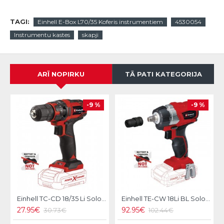
TAGI:
Einhell E-Box L70/35 Koferis instrumentiem
4530054
Instrumentu kastes
skapji
ARĪ NOPIRKU
TĀ PATI KATEGORIJA
-9 %
-9 %
Einhell TC-CD 18/35 Li Solo Akumulatora skrūvgriezis/urbjmašīna
Einhell TE-CW 18Li BL Solo Akumulatora triecienskrūvgriezis
27.95€
92.95€
30.73€
102.44€