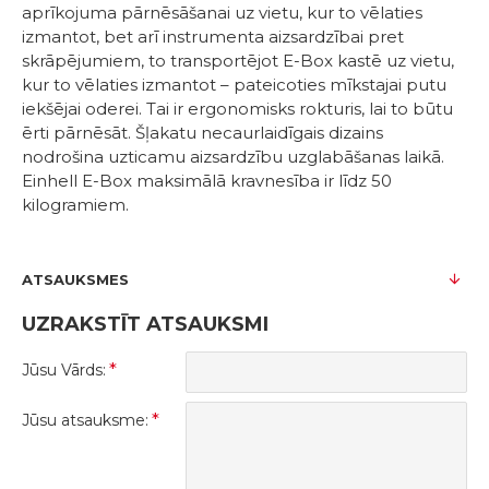
aprīkojuma pārnēsāšanai uz vietu, kur to vēlaties
izmantot, bet arī instrumenta aizsardzībai pret
skrāpējumiem, to transportējot E-Box kastē uz vietu,
kur to vēlaties izmantot – pateicoties mīkstajai putu
iekšējai oderei. Tai ir ergonomisks rokturis, lai to būtu
ērti pārnēsāt. Šļakatu necaurlaidīgais dizains
nodrošina uzticamu aizsardzību uzglabāšanas laikā.
Einhell E-Box maksimālā kravnesība ir līdz 50
kilogramiem.
ATSAUKSMES
UZRAKSTĪT ATSAUKSMI
Jūsu Vārds:
Jūsu atsauksme: