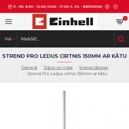
P - PK. 8:00 - 12:00; 13:00 - 17:00; S, SV. - BRĪVDIENA
0
Visi
STREND PRO LEDUS CIRTNIS 150MM AR KĀTU
Galvenā
Dārzs un māja
Sniega lāpstas
Strend Pro Ledus cirtnis 150mm ar kātu