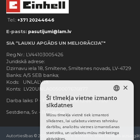
Tel.:
+371 20244646
E-pasts:
pasutijumi@lam.lv
SIA “LAUKU APGĀDS UN MELIORĀCIJA”"
Reg.Nr.: LV44103005426
Juridiskā adrese:
Dzirnavu iela 18, Smiltene, Smiltenes novads, LV-4729
Banks: A/S SEB banka;
Kods: UNLALV2X
×
Konts: LV20UNLA0050007676877
Šī tīmekļa vietne izmanto
LATVIAN
Darba laiks: P - Pk. 8:00 - 12:00; 13:00 - 17:00
sīkdatnes
RUSSIAN
Sestdiena, Sv. - Brīvdiena
Mūsu tīmekļa vietnē tiek izmantoti
sīkdatnes, lai uzlabotu vietnes tehnisku
ENGLISH
darbību, analizētu vietnes izmantošanas
statistiku, un uzlabotu mūsu mārketinga
Autortiesības © 2021-2025, www.e-einhell.lv, Visas tiesības aizsargā
aktivitātes.