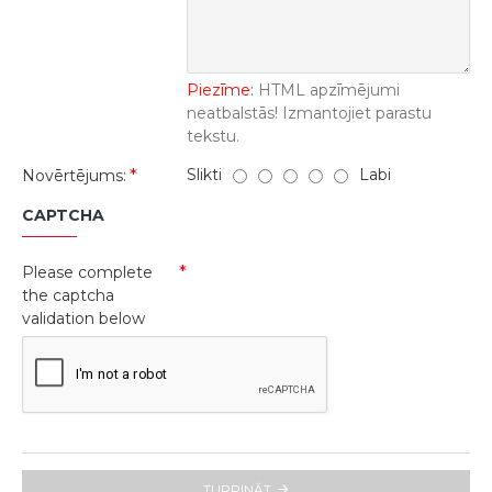
Piezīme:
HTML apzīmējumi
neatbalstās! Izmantojiet parastu
tekstu.
Slikti
Labi
Novērtējums:
CAPTCHA
Please complete
the captcha
validation below
TURPINĀT