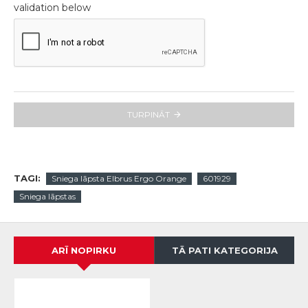
validation below
TURPINĀT
TAGI:
Sniega lāpsta Elbrus Ergo Orange
601929
Sniega lāpstas
ARĪ NOPIRKU
TĀ PATI KATEGORIJA