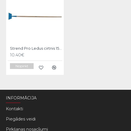
Strend Pro Ledus cirtnis 150mm ar kātu
10.40€
Nopirkt
INFORMĀCIJA
Kontakti
Piegādes veidi
Pirkšanas nosacījumi