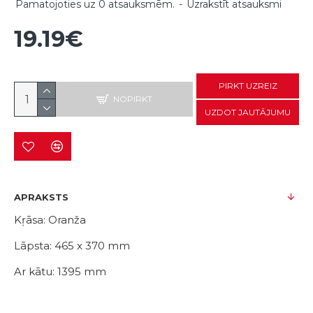
Pamatojoties uz 0 atsauksmēm.
-
Uzrakstīt atsauksmi
19.19€
PIRKT UZREIZ
NOPIRKT
UZDOT JAUTĀJUMU
APRAKSTS
Kŗāsa: Oranža
Lāpsta: 465 x 370 mm
Ar kātu: 1395 mm