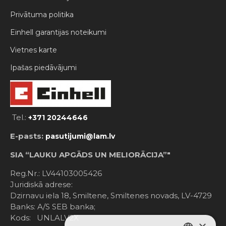
Privātuma politika
Einhell garantijas noteikumi
Vietnes karte
Ipašas piedāvājumi
Tel.:
+371 20244646
E-pasts:
pasutijumi@lam.lv
SIA “LAUKU APGĀDS UN MELIORĀCIJA”"
Reg.Nr.: LV44103005426
Juridiskā adrese:
Dzirnavu iela 18, Smiltene, Smiltenes novads, LV-4729
Banks: A/S SEB banka;
Kods: UNLALV2X