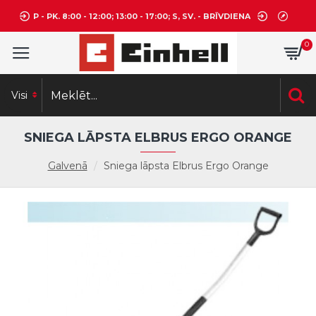
P - PK. 8:00 - 12:00; 13:00 - 17:00; S, SV. - BRĪVDIENA
0
Visi
SNIEGA LĀPSTA ELBRUS ERGO ORANGE
Galvenā
Sniega lāpsta Elbrus Ergo Orange