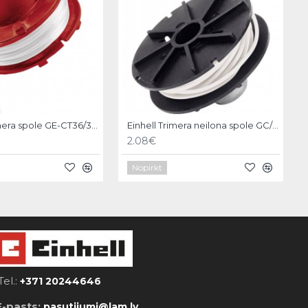
Einhell timmera spole GE-CT36/30 Li
Einhell Trimera neilona spole GC/E-ET 4025/5027
2.08€
Nopirkt
Tel.:
+371 20244646
E-pasts:
pasutijumi@lam.lv