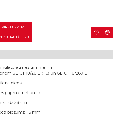
PIRKT UZREIZ
ZDOT JAUTĀJUMU
umulatora zāles trimmerim
riem GE-CT 18/28 Li (TC) un GE-CT 18/260 Li
eilona diegu
es gājiena mehānisms
ms: līdz 28 cm
ega biezums: 1,6 mm