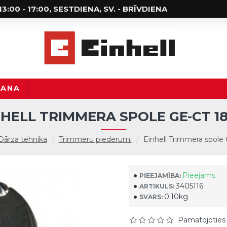
; 13:00 - 17:00, SESTDIENA, SV. - BRĪVDIENA
ŠANA
NHELL TRIMMERA SPOLE GE-CT 18
Dārza tehnika
Trimmeru piederumi
Einhell Trimmera spole
Pieejams
PIEEJAMĪBA:
3405116
ARTIKULS:
0.10kg
SVARS:
Pamatojoties