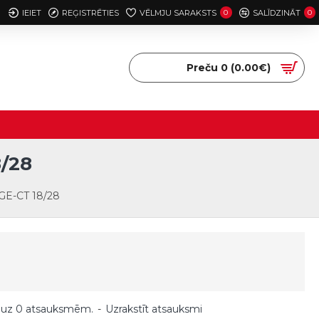
IEIET
REĢISTRĒTIES
VĒLMJU SARAKSTS
0
SALĪDZINĀT
0
Preču 0 (0.00€)
/28
 GE-CT 18/28
 uz 0 atsauksmēm.
-
Uzrakstīt atsauksmi