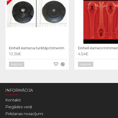
Einhell Asmeņa turētājs trimerim
Einhell Asmeņi trimmer
10.36€
4.54€
Nopirkt
Nopirkt
INFORMĀCIJA
Kontakti
Piegādes veidi
Pirkšanas nosacījumi