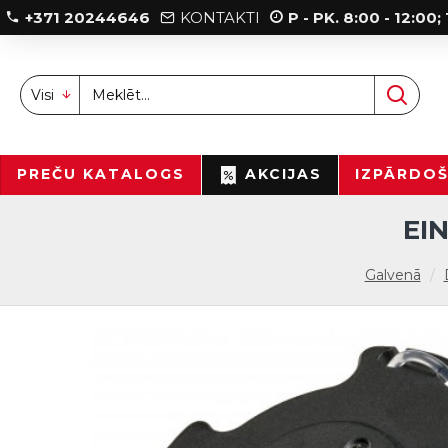
+371 20244646
KONTAKTI
P - PK. 8:00 - 12:00
Visi
PREČU KATALOGS
AKCIJAS
IZPĀRDO
EI
Galvenā