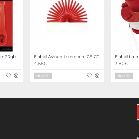
im 20gb.
Einhell Asmeņi trimmerim GE-CT 18/25Li
4.86€
3.80€
Nopirkt
Nopirkt