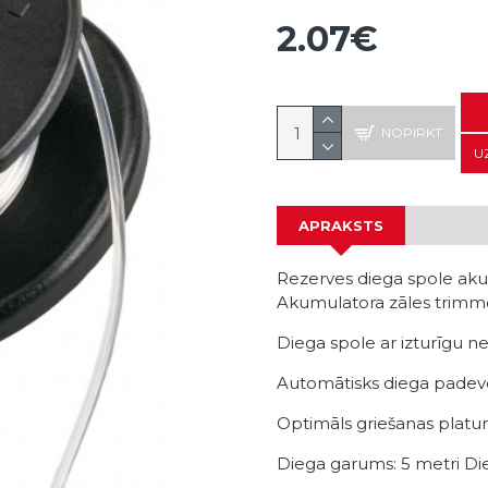
2.07€
NOPIRKT
U
APRAKSTS
Rezerves diega spole ak
Akumulatora zāles trimme
Diega spole ar izturīgu n
Automātisks diega padev
Optimāls griešanas platu
Diega garums: 5 metri Di