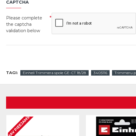
CAPTCHA
Please complete
the captcha
validation below
TAGI:
Einhell Trimmera spole GE-CT 18/28
3405116
Trimmeru p
NAV PIEEJAMS