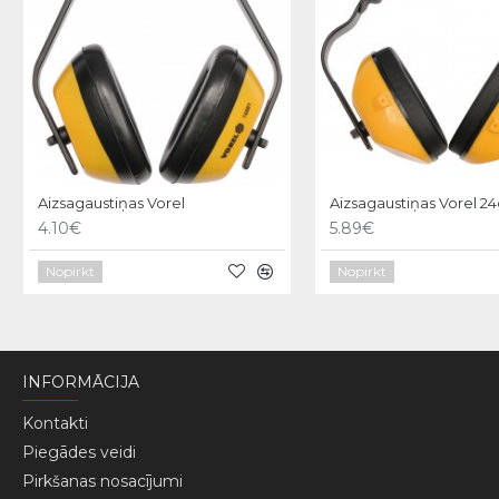
Aizsagaustiņas Vorel
Aizsagaustiņas Vorel 2
4.10€
5.89€
Nopirkt
Nopirkt
INFORMĀCIJA
Kontakti
Piegādes veidi
Pirkšanas nosacījumi