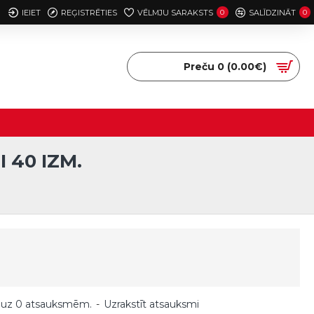
IEIET
REĢISTRĒTIES
VĒLMJU SARAKSTS
0
SALĪDZINĀT
0
Preču 0 (0.00€)
 40 IZM.
 uz 0 atsauksmēm.
-
Uzrakstīt atsauksmi