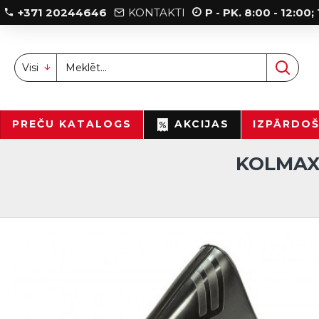
+371 20244646
KONTAKTI
P - PK. 8:00 - 12:00
Visi
PREČU KATALOGS
AKCIJAS
IZPĀRDO
KOLMAX 