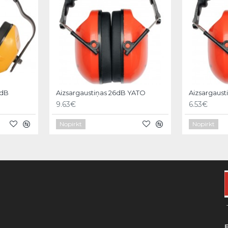
4dB
Aizsargaustiņas 26dB YATO
Aizsargaust
9.63€
6.53€
Nopirkt
Nopirkt