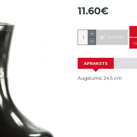
11.60€
NOPIRKT
U
APRAKSTS
Augstums: 24.5 cm