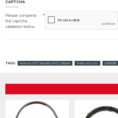
CAPTCHA
Please complete
the captcha
validation below
TAGI:
Kolmax 007 Sieviešu PVC zābaki
melni 40 izm.
608658