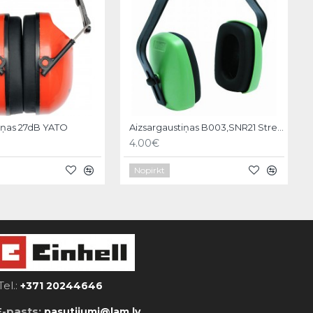
iņas 27dB YATO
Aizsargaustiņas B003,SNR21 Strend pro
4.00€
Nopirkt
Tel.:
+371 20244646
E-pasts:
pasutijumi@lam.lv