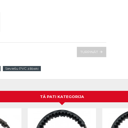
TURPINĀT
Sieviešu PVC zābaki
TĀ PATI KATEGORIJA