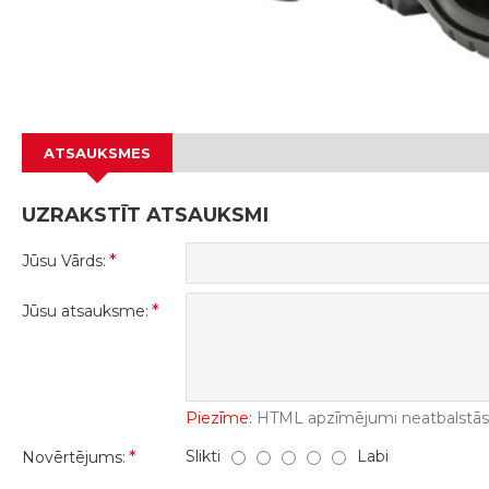
ATSAUKSMES
UZRAKSTĪT ATSAUKSMI
Jūsu Vārds:
Jūsu atsauksme:
Piezīme:
HTML apzīmējumi neatbalstās! 
Slikti
Labi
Novērtējums: