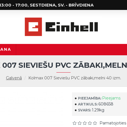
; 13:00 - 17:00, SESTDIENA, SV. - BRĪVDIENA
ŠANA
007 SIEVIEŠU PVC ZĀBAKI,MELNI
Galvenā
Kolmax 007 Sieviešu PVC zābaki,melni 40 izm.
Pieejams
PIEEJAMĪBA:
608658
ARTIKULS:
1.29kg
SVARS:
Pamatojoties