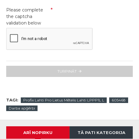
Please complete
the captcha
validation below
TURPINĀT
TAGI:
Profix Lahti Pro Lietus Mētelis Lahti LPPP1L L
605468
Darba apģērbi
ARĪ NOPIRKU
TĀ PATI KATEGORIJA