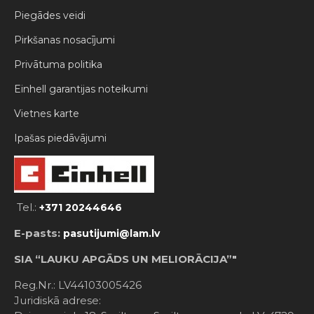
Piegādes veidi
Pirkšanas nosacījumi
Privātuma politika
Einhell garantijas noteikumi
Vietnes karte
Ipašas piedāvājumi
Tel.:
+371 20244646
E-pasts:
pasutijumi@lam.lv
SIA “LAUKU APGĀDS UN MELIORĀCIJA”"
Reg.Nr.: LV44103005426
Juridiskā adrese: