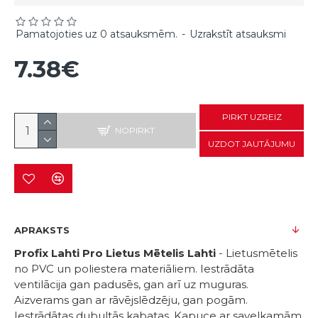
Pamatojoties uz 0 atsauksmēm.
-
Uzrakstīt atsauksmi
7.38€
PIRKT UZREIZ
NOPIRKT
UZDOT JAUTĀJUMU
APRAKSTS
Profix Lahti Pro Lietus Mētelis Lahti
- Lietusmētelis
no PVC un poliestera materiāliem. Iestrādāta
ventilācija gan padusēs, gan arī uz muguras.
Aizverams gan ar rāvējslēdzēju, gan pogām.
Iestrādātas dubultās kabatas. Kapuce ar savelkamām