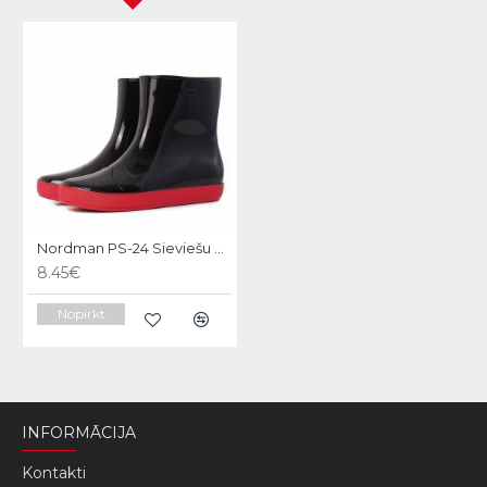
Nordman PS-24 Sieviešu Gumijas Puszābaki ,melni ar sarkanu zoli, 41 izm
8.45€
Nopirkt
INFORMĀCIJA
Kontakti