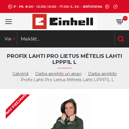
P - PK. 8:00 - 12:00; 13:00 - 17:00; S, SV. - BRĪVDIENA
0
Visi
PROFIX LAHTI PRO LIETUS MĒTELIS LAHTI
LPPP1L L
Galvenā
Darba apģērbi un apavi
Darba apģērbi
Profix Lahti Pro Lietus Mētelis Lahti LPPP1L L
NAV PIEEJAMS