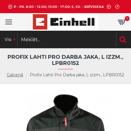
P - PK. 8:00 - 12:00; 13:00 - 17:00; S, SV. - BRĪVDIENA
0
Visi
PROFIX LAHTI PRO DARBA JAKA, L IZZM.,
LPBR0152
Galvenā
Profix Lahti Pro Darba jaka, L izzm., LPBR0152