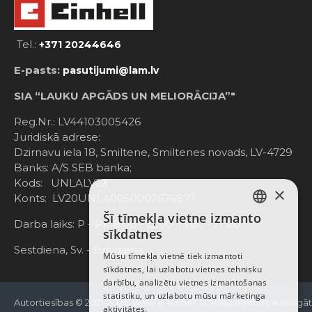
Tel.:
+371 20244646
E-pasts:
pasutijumi@lam.lv
SIA “LAUKU APGĀDS UN MELIORĀCIJA”"
Reg.Nr.: LV44103005426
Juridiskā adrese:
Dzirnavu iela 18, Smiltene, Smiltenes novads, LV-4729
Banks: A/S SEB banka;
Kods: UNLALV2X
×
Konts: LV20UNLA0050007676877
Šī tīmekļa vietne izmanto
LATVIAN
Darba laiks: P - Pk. 8:00 - 12:00; 13:00 - 17:00
sīkdatnes
RUSSIAN
Sestdiena, Sv. - Brīvdiena
Mūsu tīmekļa vietnē tiek izmantoti
sīkdatnes, lai uzlabotu vietnes tehnisku
ENGLISH
darbību, analizētu vietnes izmantošanas
statistiku, un uzlabotu mūsu mārketinga
Autortiesības © 2021-2025, www.e-einhell.lv, Visas tiesības aizsargā
aktivitātes.