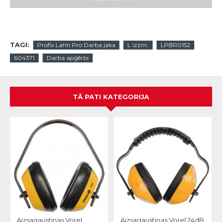
TAGI:
Profix Lahti Pro Darba jaka
L izzm.
LPBR0152
604371
Darba apģērbi
TĀ PATI KATEGORIJA
Aizsagaustiņas Vorel
Aizsagaustiņas Vorel 24dB