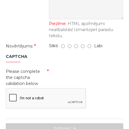
Piezīme:
HTML apzīmējumi
neatbalstās! Izmantojiet parastu
tekstu.
Slikti
Labi
Novērtējums:
CAPTCHA
Please complete
the captcha
validation below
TURPINĀT