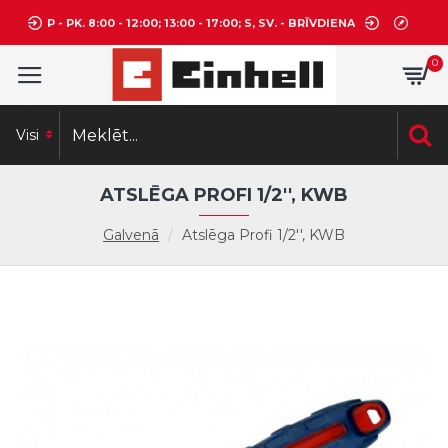
P - PK. 8:00 - 12:00; 13:00 - 17:00; S, SV. - BRĪVDIENA
0
Visi
ATSLĒGA PROFI 1/2'', KWB
Galvenā
Atslēga Profi 1/2'', KWB