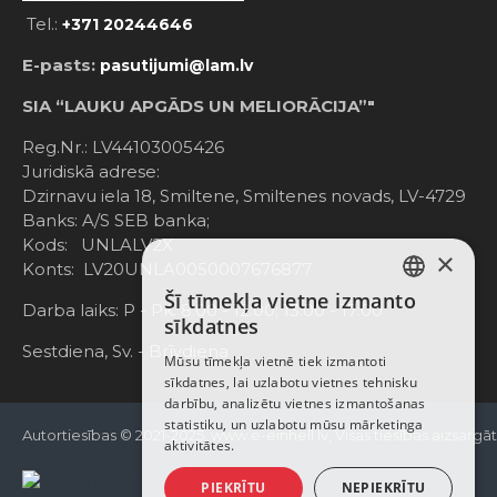
Tel.:
+371 20244646
E-pasts:
pasutijumi@lam.lv
SIA “LAUKU APGĀDS UN MELIORĀCIJA”"
Reg.Nr.: LV44103005426
Juridiskā adrese:
Dzirnavu iela 18, Smiltene, Smiltenes novads, LV-4729
Banks: A/S SEB banka;
Kods: UNLALV2X
×
Konts: LV20UNLA0050007676877
Šī tīmekļa vietne izmanto
LATVIAN
Darba laiks: P - Pk. 8:00 - 12:00; 13:00 - 17:00
sīkdatnes
RUSSIAN
Sestdiena, Sv. - Brīvdiena
Mūsu tīmekļa vietnē tiek izmantoti
sīkdatnes, lai uzlabotu vietnes tehnisku
ENGLISH
darbību, analizētu vietnes izmantošanas
statistiku, un uzlabotu mūsu mārketinga
Autortiesības © 2021-2025, www.e-einhell.lv, Visas tiesības aizsargā
aktivitātes.
PIEKRĪTU
NEPIEKRĪTU