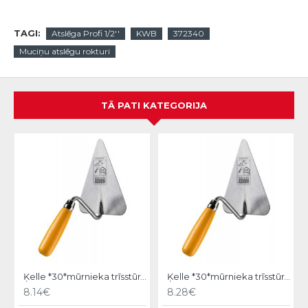
TAGI:
Atslēga Profi 1/2''
KWB
372340
Muciņu atslēgu rokturi
TĀ PATI KATEGORIJA
Ķelle *30*mūrnieka trīsstūra 18cm, Hardy
Ķelle *30*mūrnieka trīsstūra 20cm, Hardy
8.14€
8.28€