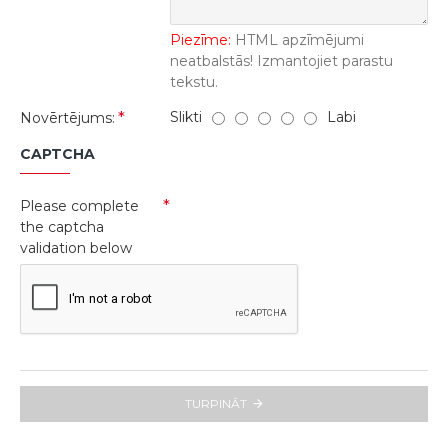
Piezīme:
HTML apzīmējumi
neatbalstās! Izmantojiet parastu
tekstu.
Slikti
Labi
Novērtējums:
CAPTCHA
Please complete
the captcha
validation below
TURPINĀT