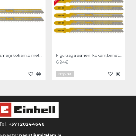
Figūrzāģa asmeņi kokam,bimetal,2gb T101D medium,KWB
Figūrzāģa asmeņi kokam,bimetal,5gb T101B fine,KWB
6.94€
Nopirkt
Tel.:
+371 20244646
E-pasts:
pasutijumi@lam.lv