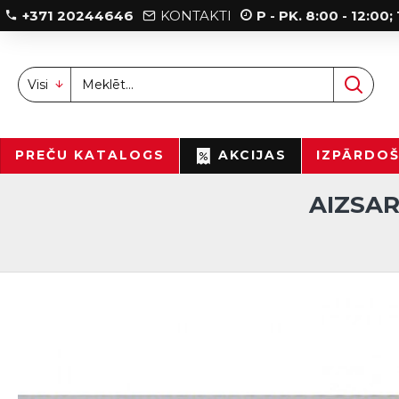
+371 20244646
KONTAKTI
P - PK. 8:00 - 12:00
Visi
PREČU KATALOGS
AKCIJAS
IZPĀRDO
AIZSAR