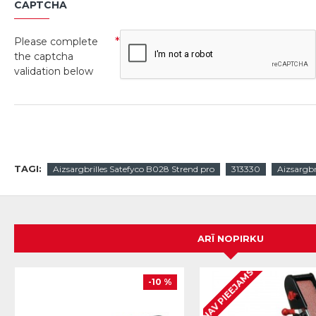
CAPTCHA
Please complete
the captcha
validation below
TAGI:
Aizsargbrilles Satefyco B028 Strend pro
313330
Aizsargbri
ARĪ NOPIRKU
NAV PIEEJAMS
-10 %