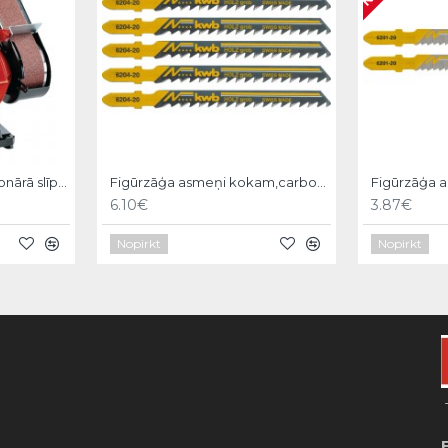
Einhell TC-US 350 Stacionārā slīpmašīna
Figūrzāģa asmeņi kokam,carbon steel,5gb coarse,KWB
6.10€
3.87€
Nopirkt
Nopirkt