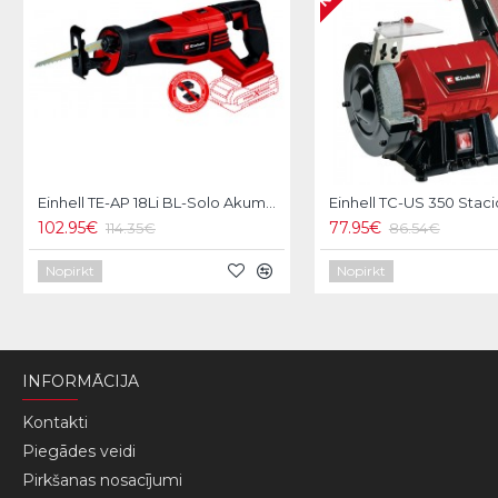
Einhell TE-AP 18Li BL-Solo Akumulatora zobenzāģis
102.95€
77.95€
114.35€
86.54€
Nopirkt
Nopirkt
INFORMĀCIJA
Kontakti
Piegādes veidi
Pirkšanas nosacījumi