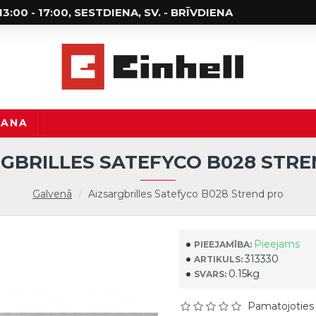
; 13:00 - 17:00, SESTDIENA, SV. - BRĪVDIENA
ŠANA
GBRILLES SATEFYCO B028 STR
Galvenā
Aizsargbrilles Satefyco B028 Strend pro
Pieejams
PIEEJAMĪBA:
313330
ARTIKULS:
0.15kg
SVARS:
Pamatojoties