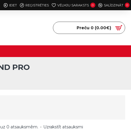
IEIET
REĢISTRĒTIES
VĒLMJU SARAKSTS
0
SALĪDZINĀT
0
Preču 0 (0.00€)
END PRO
 uz 0 atsauksmēm.
-
Uzrakstīt atsauksmi