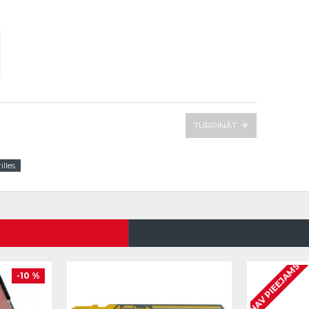
TURPINĀT
lles
NAV PIEEJAMS
-10 %