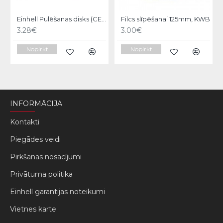
Einhell Pulēšanas disks (CE-CB18/254,CC-PO90)
Filcs slīpēšanai 125mm, KWB
3.28€
3.00€
Nopirkt
Nopirkt
INFORMĀCIJA
Kontakti
Piegādes veidi
Pirkšanas nosacījumi
Privātuma politika
Einhell garantijas noteikumi
Vietnes karte