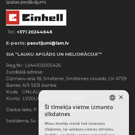
Ipašas piedāvājumi
Tel.:
+371 20244646
E-pasts:
pasutijumi@lam.lv
SIA “LAUKU APGĀDS UN MELIORĀCIJA”"
Reg.Nr.: LV44103005426
Juridiskā adrese:
Dzirnavu iela 18, Smiltene, Smiltenes novads, LV-4729
Banks: A/S SEB banka;
Kods: UNLALV2X
×
Konts: LV20UNLA0050007676877
Šī tīmekļa vietne izmanto
LATVIAN
Darba laiks: P - Pk. 8:00 - 12:00; 13:00 - 17:00
sīkdatnes
RUSSIAN
Sestdiena, Sv. - Brīvdiena
Mūsu tīmekļa vietnē tiek izmantoti
sīkdatnes, lai uzlabotu vietnes tehnisku
ENGLISH
darbību, analizētu vietnes izmantošanas