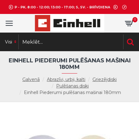
P - PK. 8:00 - 12:00; 13:00 - 17:00; S, SV. - BRĪVDIENA
0
Visi
EINHELL PIEDERUMI PULĒŠANAS MAŠINAI
180MM
Galvenā
Abrazīvi, urbji, kalti
Griezējdiski
Pulēšanas diski
Einhell Piederumi pulēšanas mašinai 180mm