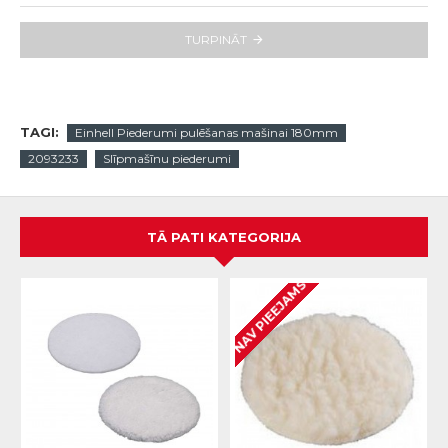
TURPINĀT
TAGI:
Einhell Piederumi pulēšanas mašinai 180mm
2093233
Slīpmašīnu piederumi
TĀ PATI KATEGORIJA
NAV PIEEJAMS