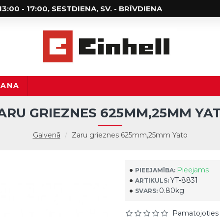
; 13:00 - 17:00, SESTDIENA, SV. - BRĪVDIENA
ŠANA
ARU GRIEZNES 625MM,25MM YA
Galvenā
Zaru grieznes 625mm,25mm Yato
Pieejams
PIEEJAMĪBA:
YT-8831
ARTIKULS:
0.80kg
SVARS:
Pamatojoties