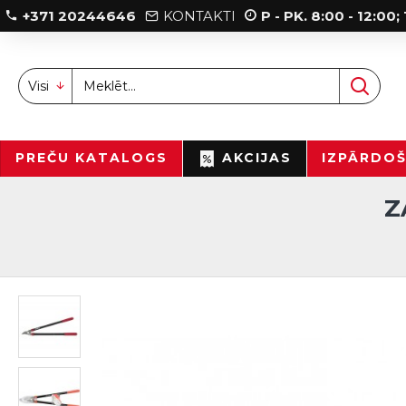
+371 20244646
KONTAKTI
P - PK. 8:00 - 12:00
Visi
PREČU KATALOGS
AKCIJAS
IZPĀRDO
Z