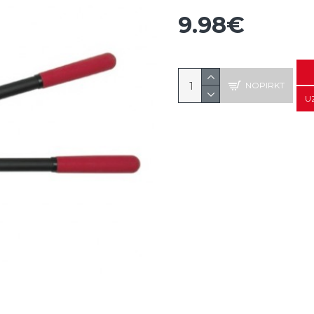
9.98€
NOPIRKT
U