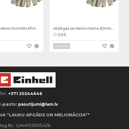
Atslēgas serdenis hromēts 67mm, 6 atslēgas, 31/36 Vorel
Atslēgas serdenis misiņa 62mm,6 atslēgas,31/31mm Vorel
11.88€
Nopirkt
Tel.:
+371 20244646
E-pasts:
pasutijumi@lam.lv
SIA “LAUKU APGĀDS UN MELIORĀCIJA”"
Reg.Nr.: LV44103005426