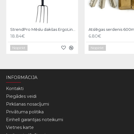
StrendPro Mēslu dakšas ErgoLine1200
18.84€
6.80€
Nopirkt
Nopirkt
INFORMĀCIJA
Kontakti
Piegādes veidi
Pirkšanas nosacījumi
Privātuma politika
Einhell garantijas noteikumi
Vietnes karte