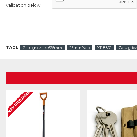
validation below
TAGI:
Zaru grieznes 625mm
25mm Yato
YT-8831
Zaru grie
NAV PIEEJAMS