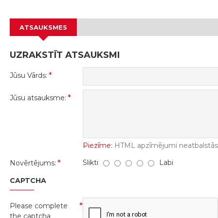
ATSAUKSMES
UZRAKSTĪT ATSAUKSMI
Jūsu Vārds:
Jūsu atsauksme:
Piezīme:
HTML apzīmējumi neatbalstās! 
Slikti
Labi
Novērtējums:
CAPTCHA
Please complete
the captcha