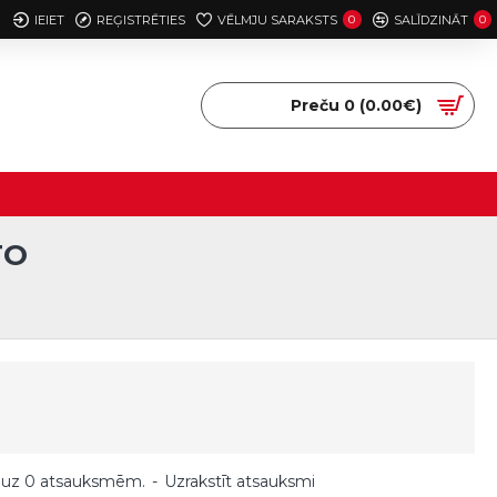
IEIET
REĢISTRĒTIES
VĒLMJU SARAKSTS
0
SALĪDZINĀT
0
Preču 0 (0.00€)
TO
 uz 0 atsauksmēm.
-
Uzrakstīt atsauksmi