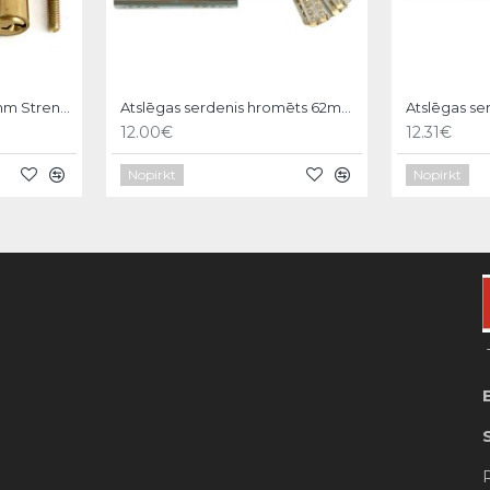
Atslēgas serdenis 600mm Strend pro
Atslēgas serdenis hromēts 62mm,6 atslēgas,31/31mm Vorel
12.00€
12.31€
Nopirkt
Nopirkt