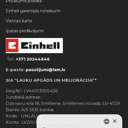
Privātuma politika
Einhell garantijas noteikumi
Vietnes karte
Ipašas piedāvājumi
Tel.:
+371 20244646
E-pasts:
pasutijumi@lam.lv
SIA “LAUKU APGĀDS UN MELIORĀCIJA”"
Reg.Nr.: LV44103005426
Juridiskā adrese:
Dzirnavu iela 18, Smiltene, Smiltenes novads, LV-4729
Banks: A/S SEB banka;
Kods: UNLALV2X
×
Konts: LV20UNLA0050007676877