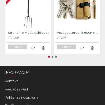
StrendPro Mēslu dakšas ErgoLine1200
Atslēgas serdenis 600mm Strend pro
18.84€
6.80€
Nopirkt
Nopirkt
INFORMĀCIJA
Kontakti
Piegādes veidi
Pirkšanas nosacījumi