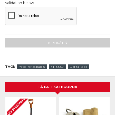
validation below
TURPINĀT
TAGI:
Yato Rokas kaplis
YT-8889
Dārza kapļi
TĀ PATI KATEGORIJA
NAV PIEEJAMS