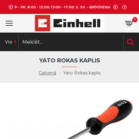
P - PK. 8:00 - 12:00; 13:00 - 17:00; S, SV. - BRĪVDIENA
0
Visi
YATO ROKAS KAPLIS
Galvenā
Yato Rokas kaplis