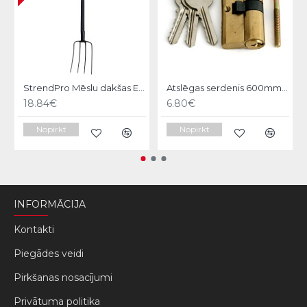
StrendPro Mēslu dakšas ErgoLine1200
Atslēgas serdenis 600mm Strend pro
18.84€
6.80€
Nopirkt
Nopirkt
INFORMĀCIJA
Kontakti
Piegādes veidi
Pirkšanas nosacījumi
Privātuma politika