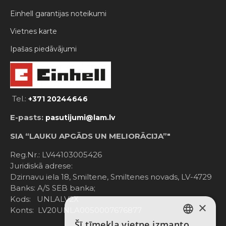
Einhell garantijas noteikumi
Vietnes karte
Ipašas piedāvājumi
Tel.:
+371 20244646
E-pasts:
pasutijumi@lam.lv
SIA “LAUKU APGĀDS UN MELIORĀCIJA”"
Reg.Nr.: LV44103005426
Juridiskā adrese:
Dzirnavu iela 18, Smiltene, Smiltenes novads, LV-4729
Banks: A/S SEB banka;
Kods: UNLALV2X
×
Konts: LV20UNLA0050007676877
Šī tīmekļa vietne izmanto