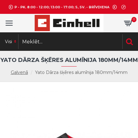
P - PK. 8:00 - 12:00; 13:00 - 17:00; S, SV. - BRĪVDIENA
0
Visi
YATO DĀRZA ŠĶĒRES ALUMĪNIJA 180MM/14MM
Galvenā
Yato Dārza šķēres alumīnija 180mm/14mm