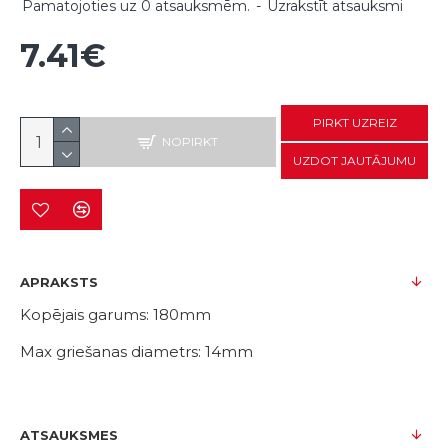
Pamatojoties uz 0 atsauksmēm.
-
Uzrakstīt atsauksmi
7.41€
PIRKT UZREIZ
NOPIRKT
UZDOT JAUTĀJUMU
APRAKSTS
Kopējais garums: 180mm
Max griešanas diametrs: 14mm
ATSAUKSMES