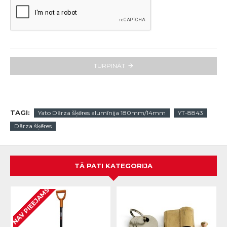
TURPINĀT
TAGI:
Yato Dārza šķēres alumīnija 180mm/14mm
YT-8843
Dārza šķēres
TĀ PATI KATEGORIJA
NAV PIEEJAMS