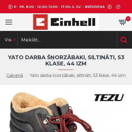
P - PK. 8:00 - 12:00; 13:00 - 17:00; S, SV. - BRĪVDIENA
0
Visi
YATO DARBA ŠŅORZĀBAKI, SILTINĀTI, S3
KLASE, 44 IZM
Galvenā
Yato darba šņorzābaki, siltināti, S3 klase, 44 izm