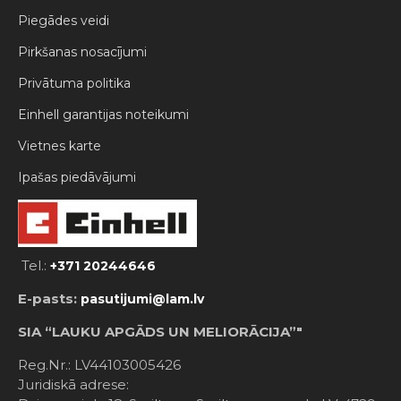
Piegādes veidi
Pirkšanas nosacījumi
Privātuma politika
Einhell garantijas noteikumi
Vietnes karte
Ipašas piedāvājumi
Tel.:
+371 20244646
E-pasts:
pasutijumi@lam.lv
SIA “LAUKU APGĀDS UN MELIORĀCIJA”"
Reg.Nr.: LV44103005426
Juridiskā adrese: