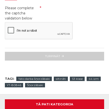
Please complete
the captcha
validation below
TURPINĀT
TAGI:
Yato darba šņorzābaki
siltināti
S3 klase
44 izm
YT-80846
Šņorzābaki
TĀ PATI KATEGORIJA