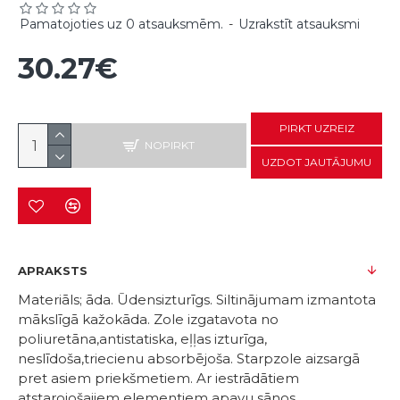
Pamatojoties uz 0 atsauksmēm.
-
Uzrakstīt atsauksmi
30.27€
PIRKT UZREIZ
NOPIRKT
UZDOT JAUTĀJUMU
APRAKSTS
Materiāls; āda. Ūdensizturīgs. Siltinājumam izmantota
mākslīgā kažokāda. Zole izgatavota no
poliuretāna,antistatiska, eļļas izturīga,
neslīdoša,triecienu absorbējoša. Starpzole aizsargā
pret asiem priekšmetiem. Ar iestrādātiem
atstarojošajiem elementiem apavu sānos.