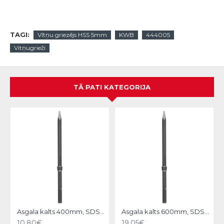
TAGI:
Vītņu griezējs HSS 5mm
KWB
444005
Vitņugrieži
TĀ PATI KATEGORIJA
N
Asgala kalts 400mm, SDS-MAX KWB
Asgala kalts 600mm, SDS-MAX KWB
10.80€
19.05€