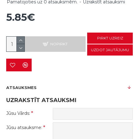
Pamatojoties uz 0 atsauksmēm.
-
Uzrakstīt atsauksmi
5.85€
PIRKT UZREIZ
NOPIRKT
UZDOT JAUTĀJUMU
ATSAUKSMES
UZRAKSTĪT ATSAUKSMI
Jūsu Vārds:
Jūsu atsauksme: