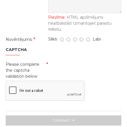
Piezīme:
HTML apzīmējumi
neatbalstās! Izmantojiet parastu
tekstu.
Slikti
Labi
Novērtējums:
CAPTCHA
Please complete
the captcha
validation below
TURPINĀT