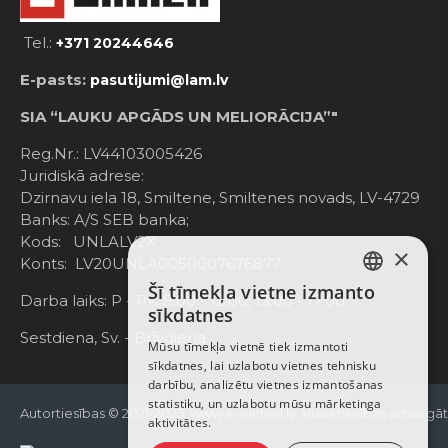
Tel.:
+371 20244646
E-pasts:
pasutijumi@lam.lv
SIA “LAUKU APGĀDS UN MELIORĀCIJA”"
Reg.Nr.: LV44103005426
Juridiskā adrese:
Dzirnavu iela 18, Smiltene, Smiltenes novads, LV-4729
Banks: A/S SEB banka;
Kods: UNLALV2X
×
Konts: LV20UNLA0050007676877
Šī tīmekļa vietne izmanto
LATVIAN
Darba laiks: P - Pk. 8:00 - 12:00; 13:00 - 17:00
sīkdatnes
RUSSIAN
Sestdiena, Sv. - Brīvdiena
Mūsu tīmekļa vietnē tiek izmantoti
sīkdatnes, lai uzlabotu vietnes tehnisku
ENGLISH
darbību, analizētu vietnes izmantošanas
statistiku, un uzlabotu mūsu mārketinga
Autortiesības © 2021-2025, www.e-einhell.lv, Visas tiesības aizsargā
aktivitātes.