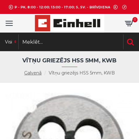
P - PK. 8:00 - 12:00; 13:00 - 17:00; S, SV. - BRĪVDIENA
0
Visi
VĪTŅU GRIEZĒJS HSS 5MM, KWB
Galvenā
Vītņu griezējs HSS 5mm, KWB