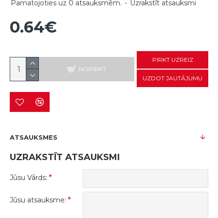
Pamatojoties uz 0 atsauksmēm.
-
Uzrakstīt atsauksmi
0.64€
PIRKT UZREIZ
NOPIRKT
UZDOT JAUTĀJUMU
ATSAUKSMES
UZRAKSTĪT ATSAUKSMI
Jūsu Vārds:
Jūsu atsauksme: