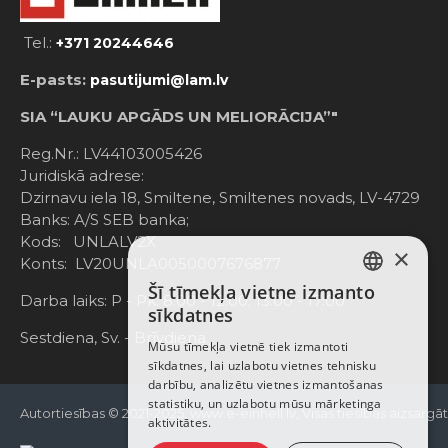
Tel.:
+371 20244646
E-pasts:
pasutijumi@lam.lv
SIA “LAUKU APGĀDS UN MELIORĀCIJA”"
Reg.Nr.: LV44103005426
Juridiskā adrese:
Dzirnavu iela 18, Smiltene, Smiltenes novads, LV-4729
Banks: A/S SEB banka;
Kods: UNLALV2X
×
Konts: LV20UNLA0050007676877
Šī tīmekļa vietne izmanto
LATVIAN
Darba laiks: P - Pk. 8:00 - 12:00; 13:00 - 17:00
sīkdatnes
RUSSIAN
Sestdiena, Sv. - Brīvdiena
Mūsu tīmekļa vietnē tiek izmantoti
sīkdatnes, lai uzlabotu vietnes tehnisku
ENGLISH
darbību, analizētu vietnes izmantošanas
statistiku, un uzlabotu mūsu mārketinga
Autortiesības © 2021-2025, www.e-einhell.lv, Visas tiesības aizsargā
aktivitātes.