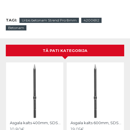
TAGI:
Urbis betonam Strend Pro 8mm
4200692
Betonam
TĀ PATI KATEGORIJA
N
Asgala kalts 400mm, SDS-MAX KWB
Asgala kalts 600mm, SDS-MAX KWB
10.80€
19.05€