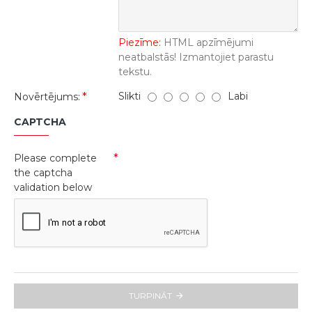
Piezīme:
HTML apzīmējumi
neatbalstās! Izmantojiet parastu
tekstu.
Slikti
Labi
Novērtējums:
CAPTCHA
Please complete
the captcha
validation below
TURPINĀT