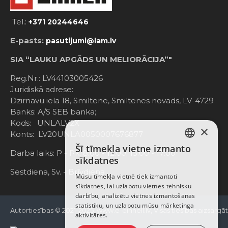
Tel.:
+371 20244646
E-pasts:
pasutijumi@lam.lv
SIA “LAUKU APGĀDS UN MELIORĀCIJA”"
Reg.Nr.: LV44103005426
Juridiskā adrese:
Dzirnavu iela 18, Smiltene, Smiltenes novads, LV-4729
Banks: A/S SEB banka;
Kods: UNLALV2X
×
Konts: LV20UNLA0050007676877
Šī tīmekļa vietne izmanto
LATVIAN
Darba laiks: P - Pk. 8:00 - 12:00; 13:00 - 17:00
sīkdatnes
RUSSIAN
Sestdiena, Sv. - Brīvdiena
Mūsu tīmekļa vietnē tiek izmantoti
sīkdatnes, lai uzlabotu vietnes tehnisku
ENGLISH
darbību, analizētu vietnes izmantošanas
statistiku, un uzlabotu mūsu mārketinga
Autortiesības © 2021-2025, www.e-einhell.lv, Visas tiesības aizsargā
aktivitātes.