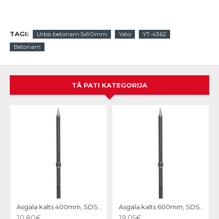
TAGI:
Urbis betonam 5x90mm
Yato
YT-4362
Betonam
TĀ PATI KATEGORIJA
N
Asgala kalts 400mm, SDS-MAX KWB
Asgala kalts 600mm, SDS-MAX KWB
10.80€
19.05€