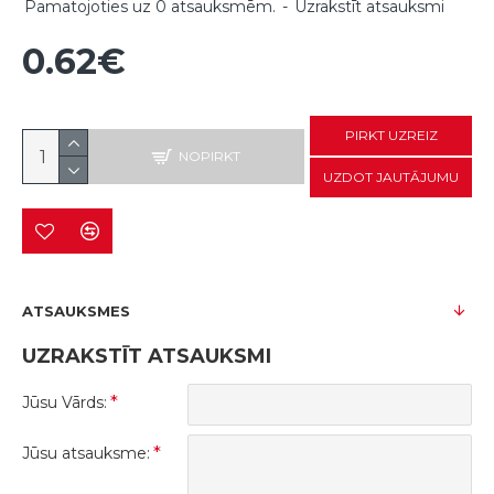
Pamatojoties uz 0 atsauksmēm.
-
Uzrakstīt atsauksmi
0.62€
PIRKT UZREIZ
NOPIRKT
UZDOT JAUTĀJUMU
ATSAUKSMES
UZRAKSTĪT ATSAUKSMI
Jūsu Vārds:
Jūsu atsauksme: