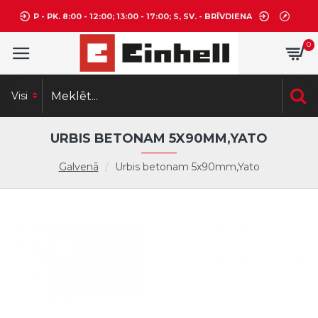
P - PK. 8:00 - 12:00; 13:00 - 17:00; S, SV. - BRĪVDIENA
0
Visi
URBIS BETONAM 5X90MM,YATO
Galvenā
Urbis betonam 5x90mm,Yato