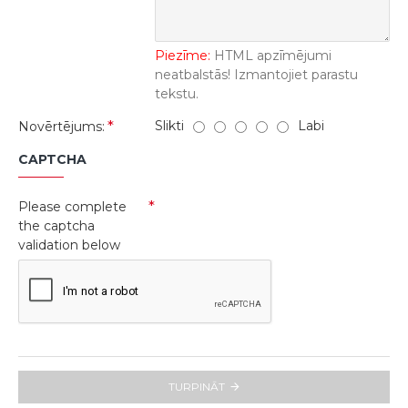
Piezīme:
HTML apzīmējumi
neatbalstās! Izmantojiet parastu
tekstu.
Slikti
Labi
Novērtējums:
CAPTCHA
Please complete
the captcha
validation below
TURPINĀT