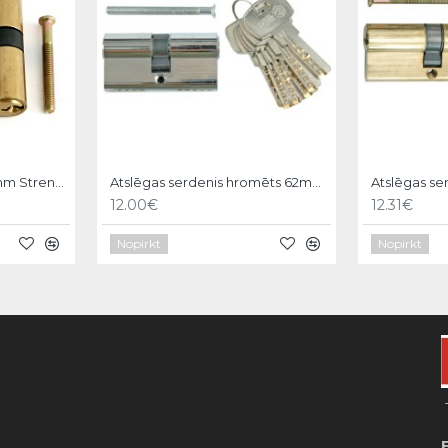
Atslēgas serdenis 600mm Strend pro
Atslēgas serdenis hromēts 62mm,6 atslēgas,31/31mm Vorel
12.00€
12.31€
Nopirkt
Nopirkt