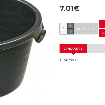
7.01€
NOPIRKT
U
APRAKSTS
Tilpums: 65L