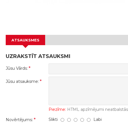
ATSAUKSMES
UZRAKSTĪT ATSAUKSMI
Jūsu Vārds:
Jūsu atsauksme:
Piezīme:
HTML apzīmējumi neatbalstās! 
Slikti
Labi
Novērtējums: