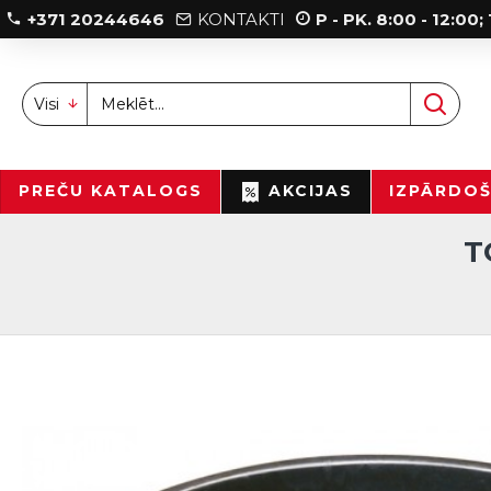
+371 20244646
KONTAKTI
P - PK. 8:00 - 12:00
Visi
PREČU KATALOGS
AKCIJAS
IZPĀRDO
T