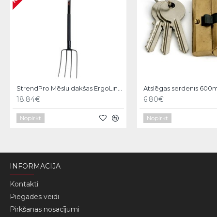
StrendPro Mēslu dakšas ErgoLine1200
18.84€
6.80€
Nopirkt
Nopirkt
INFORMĀCIJA
Kontakti
Piegādes veidi
Pirkšanas nosacījumi