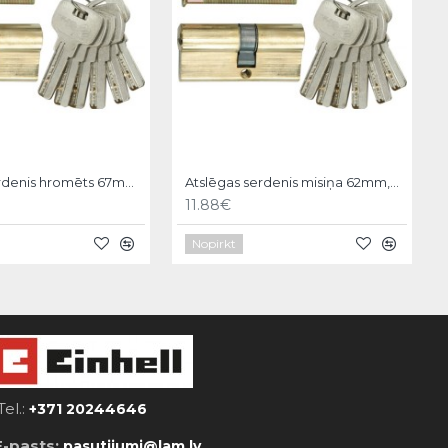
Atslēgas serdenis hromēts 67mm, 6 atslēgas, 31/36 Vorel
Atslēgas serdenis misiņa 62mm,6 atslēgas,31/31mm Vorel
11.88€
Nopirkt
Tel.:
+371 20244646
E-pasts:
pasutijumi@lam.lv