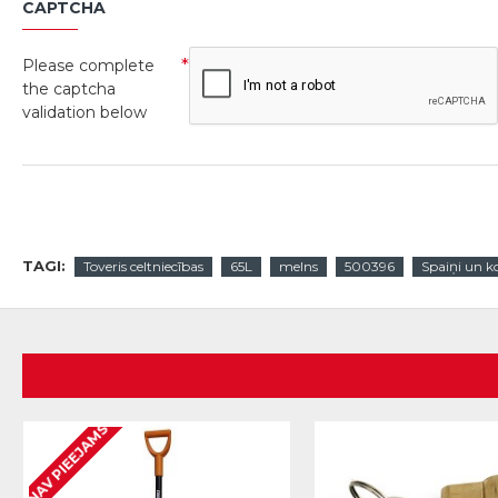
CAPTCHA
Please complete
the captcha
validation below
TAGI:
Toveris celtniecības
65L
melns
500396
Spaiņi un k
NAV PIEEJAMS