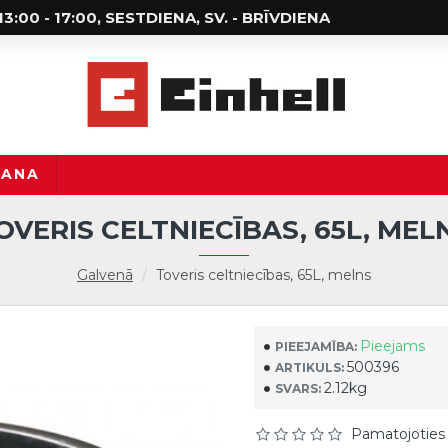
; 13:00 - 17:00, SESTDIENA, SV. - BRĪVDIENA
ŠANA
OVERIS CELTNIECĪBAS, 65L, MEL
Galvenā
Toveris celtniecības, 65L, melns
Pieejams
PIEEJAMĪBA:
500396
ARTIKULS:
2.12kg
SVARS:
Pamatojoties