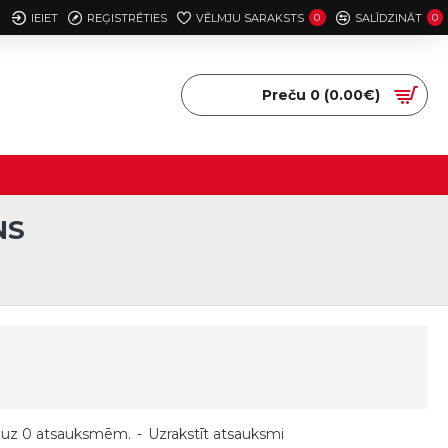
IEIET
REĢISTRĒTIES
VĒLMJU SARAKSTS
0
SALĪDZINĀT
0
Preču 0 (0.00€)
NS
 uz 0 atsauksmēm.
-
Uzrakstīt atsauksmi