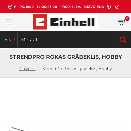
P - PK. 8:00 - 12:00; 13:00 - 17:00; S, SV. - BRĪVDIENA
0
Visi
STRENDPRO ROKAS GRĀBEKLIS, HOBBY
Galvenā
StrendPro Rokas grābeklis, Hobby