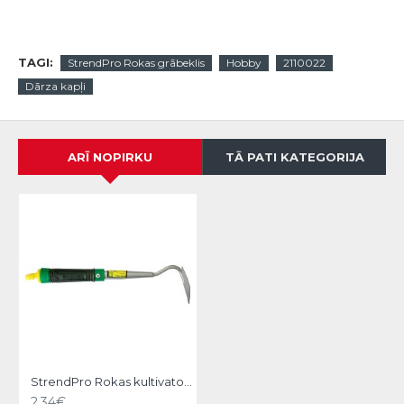
TAGI:
StrendPro Rokas grābeklis
Hobby
2110022
Dārza kapļi
ARĪ NOPIRKU
TĀ PATI KATEGORIJA
StrendPro Rokas kultivators Hobby
2.34€