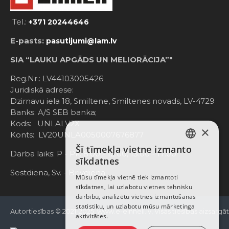
Tel.:
+371 20244646
E-pasts:
pasutijumi@lam.lv
SIA “LAUKU APGĀDS UN MELIORĀCIJA”"
Reg.Nr.: LV44103005426
Juridiskā adrese:
Dzirnavu iela 18, Smiltene, Smiltenes novads, LV-4729
Banks: A/S SEB banka;
Kods: UNLALV2X
×
Konts: LV20UNLA0050007676877
Šī tīmekļa vietne izmanto
LATVIAN
Darba laiks: P - Pk. 8:00 - 12:00; 13:00 - 17:00
sīkdatnes
RUSSIAN
Sestdiena, Sv. - Brīvdiena
Mūsu tīmekļa vietnē tiek izmantoti
sīkdatnes, lai uzlabotu vietnes tehnisku
ENGLISH
darbību, analizētu vietnes izmantošanas
statistiku, un uzlabotu mūsu mārketinga
Autortiesības © 2021-2025, www.e-einhell.lv, Visas tiesības aizsargā
aktivitātes.