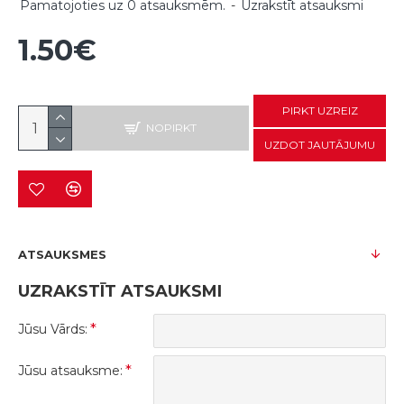
Pamatojoties uz 0 atsauksmēm.
-
Uzrakstīt atsauksmi
1.50€
PIRKT UZREIZ
NOPIRKT
UZDOT JAUTĀJUMU
ATSAUKSMES
UZRAKSTĪT ATSAUKSMI
Jūsu Vārds:
Jūsu atsauksme: