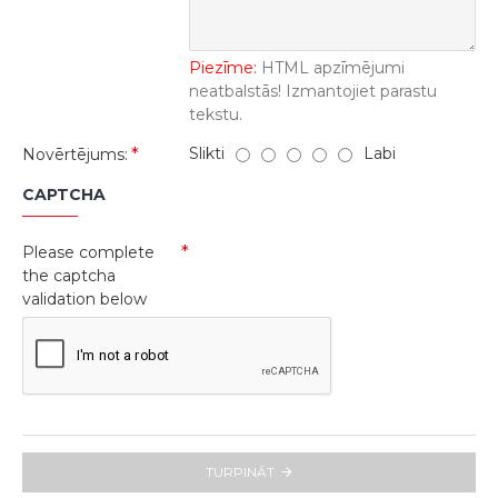
Piezīme:
HTML apzīmējumi
neatbalstās! Izmantojiet parastu
tekstu.
Slikti
Labi
Novērtējums:
CAPTCHA
Please complete
the captcha
validation below
TURPINĀT