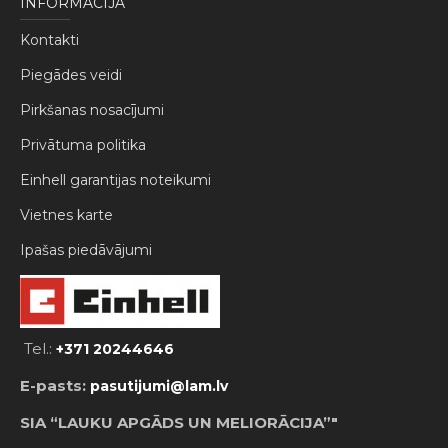
INFORMĀCIJA
Kontakti
Piegādes veidi
Pirkšanas nosacījumi
Privātuma politika
Einhell garantijas noteikumi
Vietnes karte
Ipašas piedāvājumi
Tel.:
+371 20244646
E-pasts:
pasutijumi@lam.lv
SIA “LAUKU APGĀDS UN MELIORĀCIJA”"