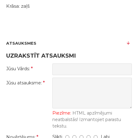
Krāsa: zaļš
ATSAUKSMES
UZRAKSTĪT ATSAUKSMI
Jūsu Vārds:
Jūsu atsauksme:
Piezīme:
HTML apzīmējumi
neatbalstās! Izmantojiet parastu
tekstu.
Slikti
Labi
Novērtējums: