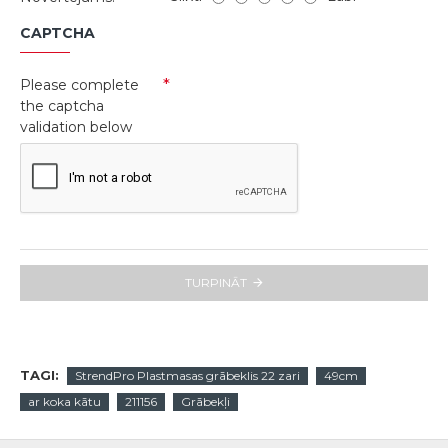
CAPTCHA
Please complete
the captcha
validation below
TURPINĀT
TAGI:
StrendPro Plastmasas grābeklis 22 zari
49cm
ar koka kātu
211156
Grābekļi