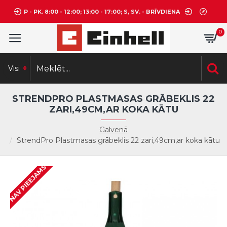
P - PK. 8:00 - 12:00; 13:00 - 17:00; S, SV. - BRĪVDIENA
0
Visi
STRENDPRO PLASTMASAS GRĀBEKLIS 22
ZARI,49CM,AR KOKA KĀTU
Galvenā
StrendPro Plastmasas grābeklis 22 zari,49cm,ar koka kātu
NAV PIEEJAMS