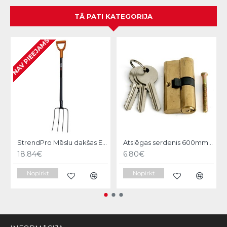
TĀ PATI KATEGORIJA
NAV PIEEJAMS
StrendPro Mēslu dakšas ErgoLine1200
Atslēgas serdenis 600mm Strend pro
18.84€
6.80€
Nopirkt
Nopirkt