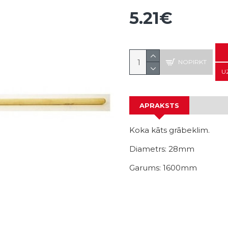
5.21€
NOPIRKT
U
APRAKSTS
Koka kāts grābeklim.
Diametrs: 28mm
Garums: 1600mm