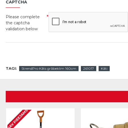
CAPTCHA
Please complete
the captcha
validation below
TAGI:
StrendPro Kāts grābeklim 160cm
261017
Kāti
NAV PIEEJAMS