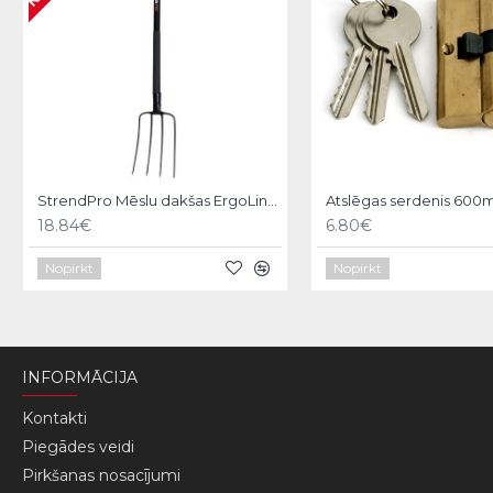
StrendPro Mēslu dakšas ErgoLine1200
18.84€
6.80€
Nopirkt
Nopirkt
INFORMĀCIJA
Kontakti
Piegādes veidi
Pirkšanas nosacījumi