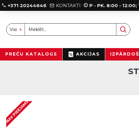
+371 20244646
KONTAKTI
P - PK. 8:00 - 12:00
Visi
PREČU KATALOGS
AKCIJAS
IZPĀRDO
ST
NAV PIEEJAMS