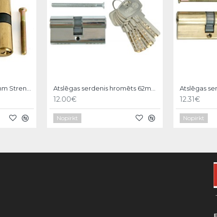
Atslēgas serdenis 600mm Strend pro
Atslēgas serdenis hromēts 62mm,6 atslēgas,31/31mm Vorel
12.00€
12.31€
Nopirkt
Nopirkt