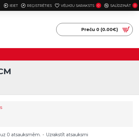
IEIET
REĢISTRĒTIES
VĒLMJU SARAKSTS
0
SALĪDZINĀT
0
Preču 0 (0.00€)
0CM
s
 uz 0 atsauksmēm.
-
Uzrakstīt atsauksmi