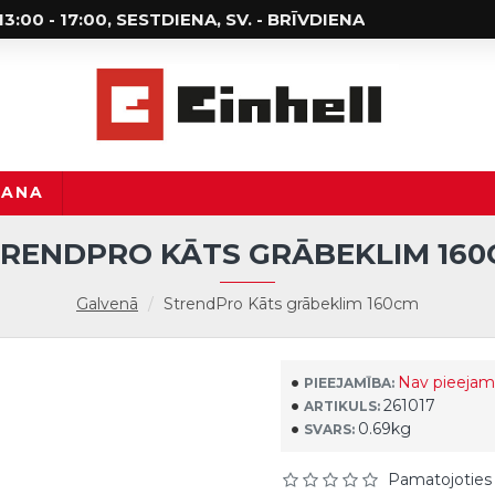
; 13:00 - 17:00, SESTDIENA, SV. - BRĪVDIENA
ŠANA
RENDPRO KĀTS GRĀBEKLIM 16
Galvenā
StrendPro Kāts grābeklim 160cm
Nav pieejam
PIEEJAMĪBA:
261017
ARTIKULS:
0.69kg
SVARS:
Pamatojoties