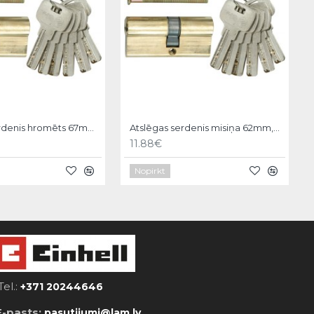
Atslēgas serdenis hromēts 67mm, 6 atslēgas, 31/36 Vorel
Atslēgas serdenis misiņa 62mm,6 atslēgas,31/31mm Vorel
11.88€
Nopirkt
Tel.:
+371 20244646
E-pasts:
pasutijumi@lam.lv