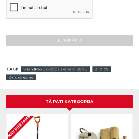
TURPINĀT
TAGI:
StrendPro Dzīvžoga šķēres KT3917B
2110109
Zaru grieznes
TĀ PATI KATEGORIJA
NAV PIEEJAMS