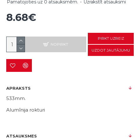
Pamatojoties uz 0 atsauksmēm.
-
Uzrakstīt atsauksmi
8.68€
PIRKT UZREIZ
NOPIRKT
UZDOT JAUTĀJUMU
APRAKSTS
533mm.
Alumīnija rokturi
ATSAUKSMES