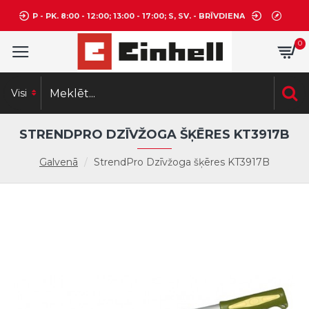
P - PK. 8:00 - 12:00; 13:00 - 17:00; S, SV. - BRĪVDIENA
0
Visi
STRENDPRO DZĪVŽOGA ŠĶĒRES KT3917B
Galvenā
StrendPro Dzīvžoga šķēres KT3917B