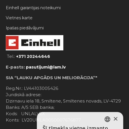
Einhell garantijas noteikumi
Vietnes karte
Ipašas piedāvājumi
Tel.:
+371 20244646
E-pasts:
pasutijumi@lam.lv
SIA “LAUKU APGĀDS UN MELIORĀCIJA”"
Reg.Nr.: LV44103005426
Juridiskā adrese:
Dzirnavu iela 18, Smiltene, Smiltenes novads, LV-4729
Banks: A/S SEB banka;
Kods: UNLALV2X
×
Konts: LV20UNLA0050007676877
Šī tīmekļa vietne izmanto