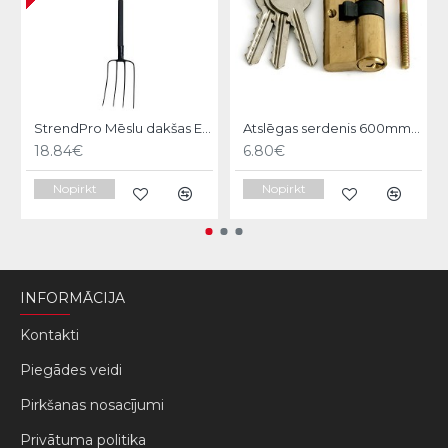
StrendPro Mēslu dakšas ErgoLine1200
Atslēgas serdenis 600mm Strend pro
18.84€
6.80€
Nopirkt
Nopirkt
INFORMĀCIJA
Kontakti
Piegādes veidi
Pirkšanas nosacījumi
Privātuma politika