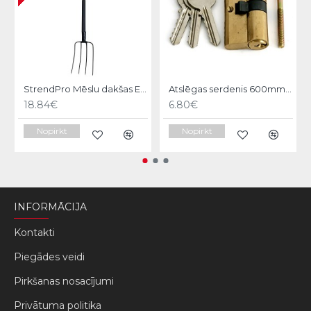
StrendPro Mēslu dakšas ErgoLine1200
Atslēgas serdenis 600mm Strend pro
18.84€
6.80€
Nopirkt
Nopirkt
INFORMĀCIJA
Kontakti
Piegādes veidi
Pirkšanas nosacījumi
Privātuma politika