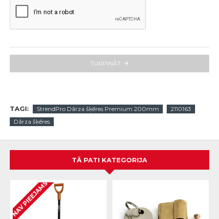
TURPINĀT
TAGI:
StrendPro Dārza šķēres Premium 200mm
2110163
Dārza šķēres
TĀ PATI KATEGORIJA
NAV PIEEJAMS