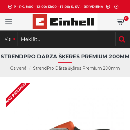
P - PK. 8:00 - 12:00; 13:00 - 17:00; S, SV. - BRĪVDIENA
0
Visi
STRENDPRO DĀRZA ŠĶĒRES PREMIUM 200MM
Galvenā
StrendPro Dārza šķēres Premium 200mm
NAV PIEEJAMS