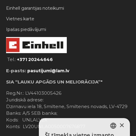
Einhell garantijas noteikumi
Vietnes karte
Ipašas piedāvājumi
Tel.:
+371 20244646
E-pasts:
pasutijumi@lam.lv
SIA “LAUKU APGĀDS UN MELIORĀCIJA”"
Reg.Nr.: LV44103005426
Juridiskā adrese:
Dzirnavu iela 18, Smiltene, Smiltenes novads, LV-4729
Banks: A/S SEB banka;
Kods: UNLALV2X
×
Konts: LV20UNLA0050007676877
Šī tīmekļa vietne izmanto