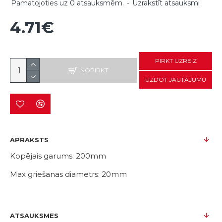
Pamatojoties uz 0 atsauksmēm.
-
Uzrakstīt atsauksmi
4.71€
PIRKT UZREIZ
NOPIRKT
UZDOT JAUTĀJUMU
APRAKSTS
Kopējais garums: 200mm
Max griešanas diametrs: 20mm
ATSAUKSMES