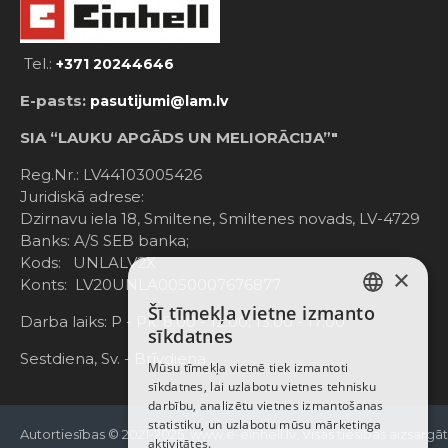
Tel.:
+371 20244646
E-pasts:
pasutijumi@lam.lv
SIA “LAUKU APGĀDS UN MELIORĀCIJA”"
Reg.Nr.: LV44103005426
Juridiskā adrese:
Dzirnavu iela 18, Smiltene, Smiltenes novads, LV-4729
Banks: A/S SEB banka;
Kods: UNLALV2X
×
Konts: LV20UNLA0050007676877
Šī tīmekļa vietne izmanto
LATVIAN
Darba laiks: P - Pk. 8:00 - 12:00; 13:00 - 17:00
sīkdatnes
RUSSIAN
Sestdiena, Sv. - Brīvdiena
Mūsu tīmekļa vietnē tiek izmantoti
sīkdatnes, lai uzlabotu vietnes tehnisku
ENGLISH
darbību, analizētu vietnes izmantošanas
statistiku, un uzlabotu mūsu mārketinga
Autortiesības © 2021-2025, www.e-einhell.lv, Visas tiesības aizsargā
aktivitātes.