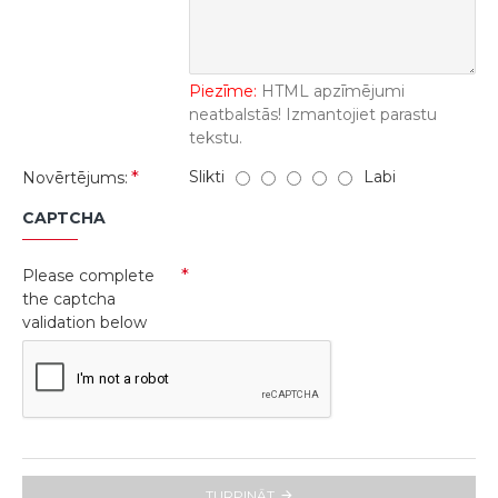
Piezīme:
HTML apzīmējumi
neatbalstās! Izmantojiet parastu
tekstu.
Slikti
Labi
Novērtējums:
CAPTCHA
Please complete
the captcha
validation below
TURPINĀT