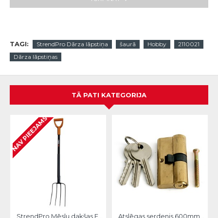
TAGI:
StrendPro Dārza lāpstiņa
šaurā
Hobby
2110021
Dārza lāpstiņas
TĀ PATI KATEGORIJA
NAV PIEEJAMS
StrendPro Mēslu dakšas ErgoLine1200
Atslēgas serdenis 600mm Strend pro