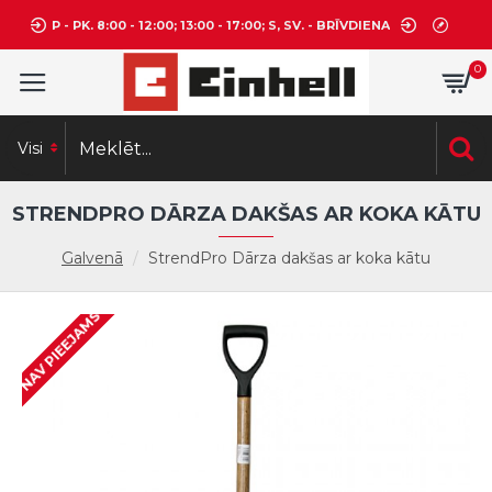
P - PK. 8:00 - 12:00; 13:00 - 17:00; S, SV. - BRĪVDIENA
0
Visi
STRENDPRO DĀRZA DAKŠAS AR KOKA KĀTU
Galvenā
StrendPro Dārza dakšas ar koka kātu
NAV PIEEJAMS