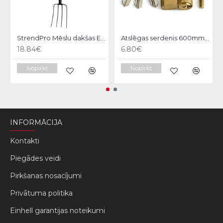
StrendPro Mēslu dakšas ErgoLine1200
Atslēgas serdenis 600mm Strend pro
18.84€
6.80€
Nopirkt
Nopirkt
INFORMĀCIJA
Kontakti
Piegādes veidi
Pirkšanas nosacījumi
Privātuma politika
Einhell garantijas noteikumi