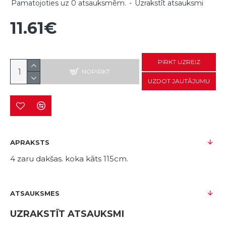
Pamatojoties uz 0 atsauksmēm.
-
Uzrakstīt atsauksmi
11.61€
PIRKT UZREIZ
NOPIRKT
UZDOT JAUTĀJUMU
APRAKSTS
4 zaru dakšas. koka kāts 115cm.
ATSAUKSMES
UZRAKSTĪT ATSAUKSMI