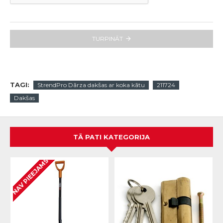
TURPINĀT
TAGI:
StrendPro Dārza dakšas ar koka kātu
211724
Dakšas
TĀ PATI KATEGORIJA
NAV PIEEJAMS