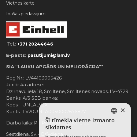
Vietnes karte
Ipašas piedāvājumi
Tel.:
+371 20244646
E-pasts:
pasutijumi@lam.lv
SIA “LAUKU APGĀDS UN MELIORĀCIJA”"
Reg.Nr.: LV44103005426
Juridiskā adrese:
Dzirnavu iela 18, Smiltene, Smiltenes novads, LV-4729
Banks: A/S SEB banka;
Kods: UNLALV2X
×
Konts: LV20UNLA0050007676877
Šī tīmekļa vietne izmanto
LATVIAN
Darba laiks: P - Pk. 8:00 - 12:00; 13:00 - 17:00
sīkdatnes
RUSSIAN
Sestdiena, Sv. - Brīvdiena
Mūsu tīmekļa vietnē tiek izmantoti