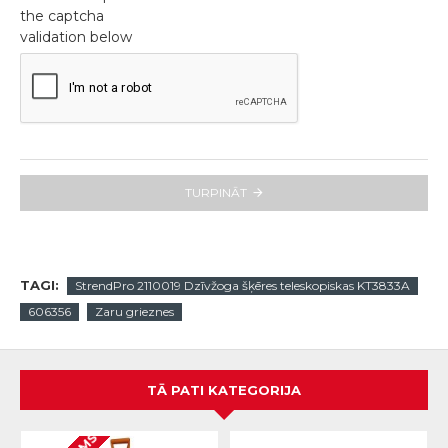
the captcha
validation below
TURPINĀT
TAGI:
StrendPro 2110019 Dzīvžoga šķēres teleskopiskas KT3833A
606356
Zaru grieznes
TĀ PATI KATEGORIJA