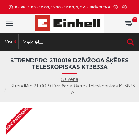
P - PK. 8:00 - 12:00; 13:00 - 17:00; S, SV. - BRĪVDIENA
0
Visi
STRENDPRO 2110019 DZĪVŽOGA ŠĶĒRES
TELESKOPISKAS KT3833A
Galvenā
StrendPro 2110019 Dzīvžoga šķēres teleskopiskas KT3833
A
NAV PIEEJAMS