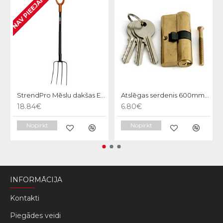
NAV PIEEJAMS
StrendPro Mēslu dakšas ErgoLine1200
Atslēgas serdenis 600mm Strend pro
18.84€
6.80€
Nopirkt
Nopirkt
INFORMĀCIJA
Kontakti
Piegādes veidi