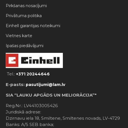
Pirkšanas nosacījumi
Privātuma politika
Einhell garantijas noteikumi
Vietnes karte
Ipašas piedāvājumi
Tel.:
+371 20244646
E-pasts:
pasutijumi@lam.lv
SIA “LAUKU APGĀDS UN MELIORĀCIJA”"
Reg.Nr.: LV44103005426
Juridiskā adrese:
Dzirnavu iela 18, Smiltene, Smiltenes novads, LV-4729
Banks: A/S SEB banka;