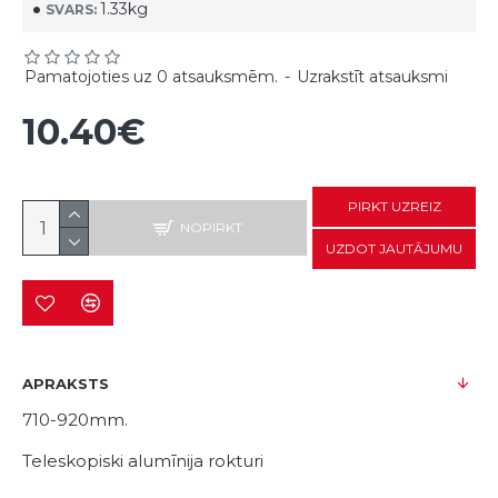
1.33kg
SVARS:
Pamatojoties uz 0 atsauksmēm.
-
Uzrakstīt atsauksmi
10.40€
PIRKT UZREIZ
NOPIRKT
UZDOT JAUTĀJUMU
APRAKSTS
710-920mm.
Teleskopiski alumīnija rokturi