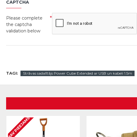
CAPTCHA
Please complete
the captcha
validation below
TAGI:
Strāvas sadalītājs Power Cube Extended ar USB un kabeli 1.5m
NAV PIEEJAMS