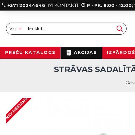
+371 20244646
KONTAKTI
P - PK. 8:00 - 12:00
Visi
PREČU KATALOGS
AKCIJAS
IZPĀRDO
STRĀVAS SADALĪTĀ
Gal
NAV PIEEJAMS