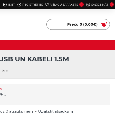
IEIET
REĢISTRĒTIES
VĒLMJU SARAKSTS
0
SALĪDZINĀT
0
Preču 0 (0.00€)
SB UN KABELI 1.5M
 1.5m
s
UPC
 uz 0 atsauksmēm.
-
Uzrakstīt atsauksmi