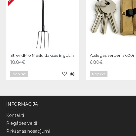
StrendPro Mēslu dakšas ErgoLine1200
18.84€
6.80€
Nopirkt
Nopirkt
INFORMĀCIJA
Kontakti
Piegādes veidi
Pirkšanas nosacījumi