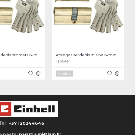
Atslēgas serdenis hromēts 67mm, 6 atslēgas, 31/36 Vorel
Atslēgas serdenis misiņa 62mm,6 atslēgas,31/31mm Vorel
11.88€
Nopirkt
Tel.:
+371 20244646
E-pasts:
pasutijumi@lam.lv