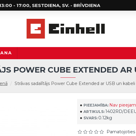
; 13:00 - 17:00, SESTDIENA, SV. - BRĪVDIENA
ŠANA
JS POWER CUBE EXTENDED AR U
venā
Strāvas sadalītājs Power Cube Extended ar USB un kabeli
Nav pieejam
PIEEJAMĪBA:
1402RD/DEE
ARTIKULS:
0.12kg
SVARS:
Pamatojoties