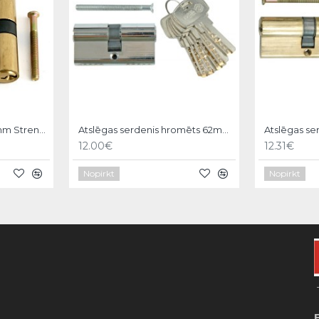
Atslēgas serdenis 600mm Strend pro
Atslēgas serdenis hromēts 62mm,6 atslēgas,31/31mm Vorel
12.00€
12.31€
Nopirkt
Nopirkt