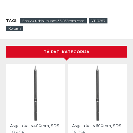
TAGI:
Spalvu urbis kokam 35x152mm Yato
YT-3253
Kokam
TĀ PATI KATEGORIJA
N
Asgala kalts 400mm, SDS-MAX KWB
Asgala kalts 600mm, SDS-MAX KWB
10.80€
19.05€