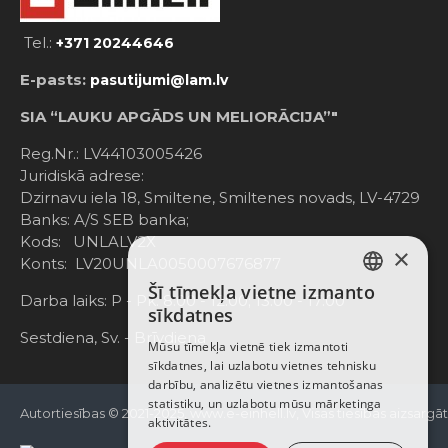
Tel.:
+371 20244646
E-pasts:
pasutijumi@lam.lv
SIA “LAUKU APGĀDS UN MELIORĀCIJA”"
Reg.Nr.: LV44103005426
Juridiskā adrese:
Dzirnavu iela 18, Smiltene, Smiltenes novads, LV-4729
Banks: A/S SEB banka;
Kods: UNLALV2X
×
Konts: LV20UNLA0050007676877
Šī tīmekļa vietne izmanto
LATVIAN
Darba laiks: P - Pk. 8:00 - 12:00; 13:00 - 17:00
sīkdatnes
RUSSIAN
Sestdiena, Sv. - Brīvdiena
Mūsu tīmekļa vietnē tiek izmantoti
sīkdatnes, lai uzlabotu vietnes tehnisku
ENGLISH
darbību, analizētu vietnes izmantošanas
statistiku, un uzlabotu mūsu mārketinga
Autortiesības © 2021-2025, www.e-einhell.lv, Visas tiesības aizsargā
aktivitātes.