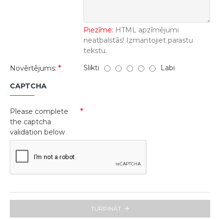
Piezīme:
HTML apzīmējumi
neatbalstās! Izmantojiet parastu
tekstu.
Slikti
Labi
Novērtējums:
CAPTCHA
Please complete
the captcha
validation below
TURPINĀT