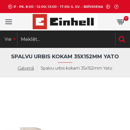
P - PK. 8:00 - 12:00; 13:00 - 17:00; S, SV. - BRĪVDIENA
0
Visi
SPALVU URBIS KOKAM 35X152MM YATO
Galvenā
Spalvu urbis kokam 35x152mm Yato