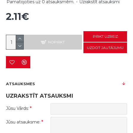
Pamatojoties uz 0 atsauksmēm.
-
Uzrakstīt atsauksmi
2.11€
PIRKT UZREIZ
NOPIRKT
UZDOT JAUTĀJUMU
ATSAUKSMES
UZRAKSTĪT ATSAUKSMI
Jūsu Vārds:
Jūsu atsauksme: