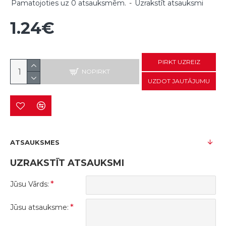
Pamatojoties uz 0 atsauksmēm.
-
Uzrakstīt atsauksmi
1.24€
PIRKT UZREIZ
NOPIRKT
UZDOT JAUTĀJUMU
ATSAUKSMES
UZRAKSTĪT ATSAUKSMI
Jūsu Vārds:
Jūsu atsauksme: