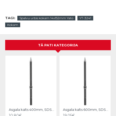
TAGI:
Spalvu urbis kokam 14x152mm Yato
YT-3241
Kokam
TĀ PATI KATEGORIJA
N
Asgala kalts 400mm, SDS-MAX KWB
Asgala kalts 600mm, SDS-MAX KWB
10.80€
19.05€