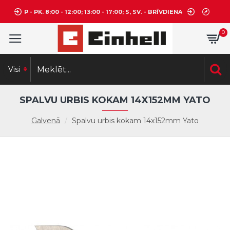
P - PK. 8:00 - 12:00; 13:00 - 17:00; S, SV. - BRĪVDIENA
0
Visi
SPALVU URBIS KOKAM 14X152MM YATO
Galvenā
Spalvu urbis kokam 14x152mm Yato