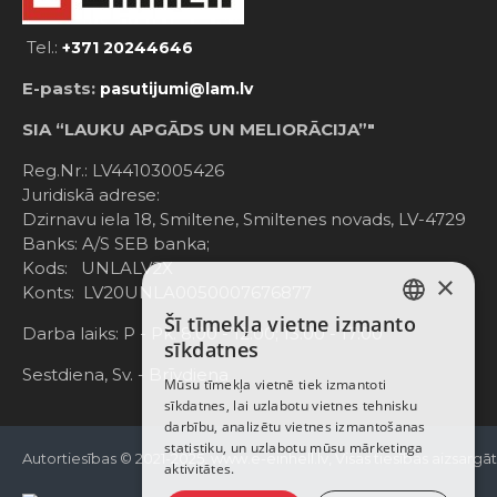
Tel.:
+371 20244646
E-pasts:
pasutijumi@lam.lv
SIA “LAUKU APGĀDS UN MELIORĀCIJA”"
Reg.Nr.: LV44103005426
Juridiskā adrese:
Dzirnavu iela 18, Smiltene, Smiltenes novads, LV-4729
Banks: A/S SEB banka;
Kods: UNLALV2X
×
Konts: LV20UNLA0050007676877
Šī tīmekļa vietne izmanto
LATVIAN
Darba laiks: P - Pk. 8:00 - 12:00; 13:00 - 17:00
sīkdatnes
RUSSIAN
Sestdiena, Sv. - Brīvdiena
Mūsu tīmekļa vietnē tiek izmantoti
sīkdatnes, lai uzlabotu vietnes tehnisku
ENGLISH
darbību, analizētu vietnes izmantošanas
statistiku, un uzlabotu mūsu mārketinga
Autortiesības © 2021-2025, www.e-einhell.lv, Visas tiesības aizsargā
aktivitātes.