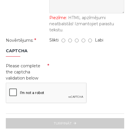
Piezīme:
HTML apzīmējumi
neatbalstās! Izmantojiet parastu
tekstu.
Slikti
Labi
Novērtējums:
CAPTCHA
Please complete
the captcha
validation below
TURPINĀT