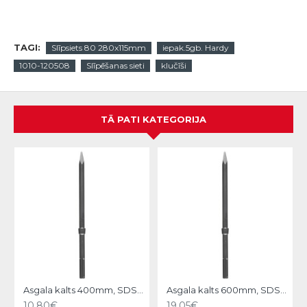
TAGI:
Slīpsiets 80 280x115mm
iepak.5gb. Hardy
1010-120508
Slīpēšanas sieti
klučīši
TĀ PATI KATEGORIJA
N
Asgala kalts 400mm, SDS-MAX KWB
Asgala kalts 600mm, SDS-MAX KWB
10.80€
19.05€