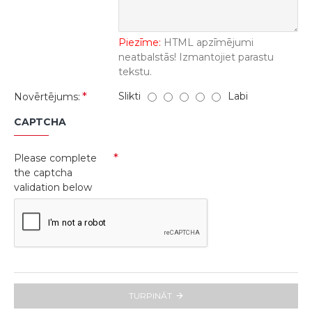
Piezīme:
HTML apzīmējumi
neatbalstās! Izmantojiet parastu
tekstu.
Slikti
Labi
Novērtējums:
CAPTCHA
Please complete
the captcha
validation below
TURPINĀT