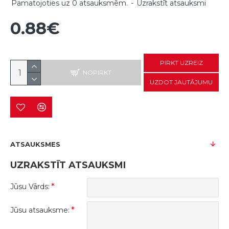
Pamatojoties uz 0 atsauksmēm.
-
Uzrakstīt atsauksmi
0.88€
PIRKT UZREIZ
NOPIRKT
UZDOT JAUTĀJUMU
ATSAUKSMES
UZRAKSTĪT ATSAUKSMI
Jūsu Vārds:
Jūsu atsauksme: