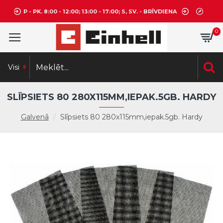
P - PK. 8:00 - 12:00; 13:00 - 17:00; S, SV. - BRĪVDIENA
0
Visi
SLĪPSIETS 80 280X115MM,IEPAK.5GB. HARDY
Galvenā
Slīpsiets 80 280x115mm,iepak.5gb. Hardy