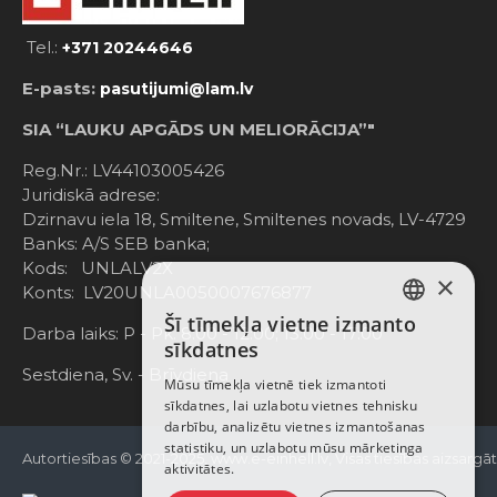
Tel.:
+371 20244646
E-pasts:
pasutijumi@lam.lv
SIA “LAUKU APGĀDS UN MELIORĀCIJA”"
Reg.Nr.: LV44103005426
Juridiskā adrese:
Dzirnavu iela 18, Smiltene, Smiltenes novads, LV-4729
Banks: A/S SEB banka;
Kods: UNLALV2X
×
Konts: LV20UNLA0050007676877
Šī tīmekļa vietne izmanto
LATVIAN
Darba laiks: P - Pk. 8:00 - 12:00; 13:00 - 17:00
sīkdatnes
RUSSIAN
Sestdiena, Sv. - Brīvdiena
Mūsu tīmekļa vietnē tiek izmantoti
sīkdatnes, lai uzlabotu vietnes tehnisku
ENGLISH
darbību, analizētu vietnes izmantošanas
statistiku, un uzlabotu mūsu mārketinga
Autortiesības © 2021-2025, www.e-einhell.lv, Visas tiesības aizsargā
aktivitātes.