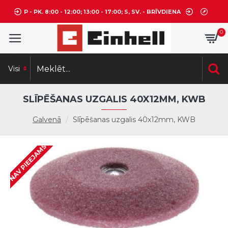
P - PK. 8:00 - 12:00; 13:00 - 17:00; S, SV. - BRĪVDIENA
0
Visi
SLĪPĒŠANAS UZGALIS 40X12MM, KWB
Galvenā
Slīpēšanas uzgalis 40x12mm, KWB
NAV PIEEJAMS