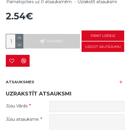
Pamatojoties uz 0 atsauksmēm.
-
Uzrakstīt atsauksmi
2.54€
PIRKT UZREIZ
NOPIRKT
UZDOT JAUTĀJUMU
ATSAUKSMES
UZRAKSTĪT ATSAUKSMI
Jūsu Vārds:
Jūsu atsauksme: