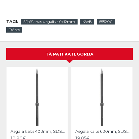
TAGI:
Slīpēšanas uzgalis 40x12mm
KWB
555200
Frēzes
TĀ PATI KATEGORIJA
N
Asgala kalts 400mm, SDS-MAX KWB
Asgala kalts 600mm, SDS-MAX KWB
10.80€
19.05€