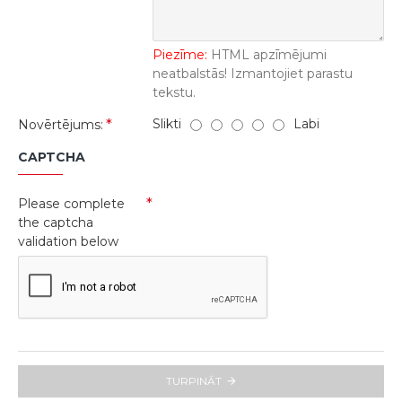
Piezīme:
HTML apzīmējumi
neatbalstās! Izmantojiet parastu
tekstu.
Slikti
Labi
Novērtējums:
CAPTCHA
Please complete
the captcha
validation below
TURPINĀT