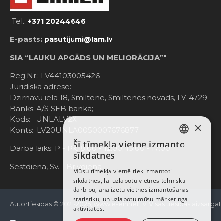
Tel.:
+371 20244646
E-pasts:
pasutijumi@lam.lv
SIA “LAUKU APGĀDS UN MELIORĀCIJA”"
Reg.Nr.: LV44103005426
Juridiskā adrese:
Dzirnavu iela 18, Smiltene, Smiltenes novads, LV-4729
Banks: A/S SEB banka;
Kods: UNLALV2X
×
Konts: LV20UNLA0050007676877
Šī tīmekļa vietne izmanto
LATVIAN
Darba laiks: P - Pk. 8:00 - 12:00; 13:00 - 17:00
sīkdatnes
RUSSIAN
Sestdiena, Sv. - Brīvdiena
Mūsu tīmekļa vietnē tiek izmantoti
sīkdatnes, lai uzlabotu vietnes tehnisku
ENGLISH
darbību, analizētu vietnes izmantošanas
statistiku, un uzlabotu mūsu mārketinga
Autortiesības © 2021-2025, www.e-einhell.lv, Visas tiesības aizsargā
aktivitātes.