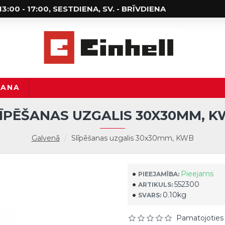
; 13:00 - 17:00, SESTDIENA, SV. - BRĪVDIENA
ŠANA
ĪPĒŠANAS UZGALIS 30X30MM, 
Galvenā
Slīpēšanas uzgalis 30x30mm, KWB
Pieejams
PIEEJAMĪBA:
552300
ARTIKULS:
0.10kg
SVARS:
Pamatojoties