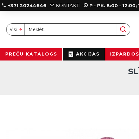
+371 20244646
KONTAKTI
P - PK. 8:00 - 12:00
Visi
PREČU KATALOGS
AKCIJAS
IZPĀRDO
SL