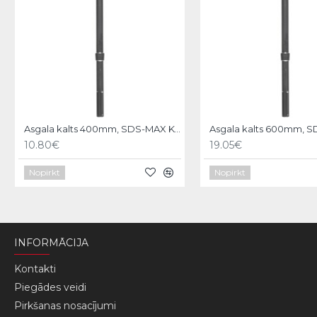
Asgala kalts 400mm, SDS-MAX KWB
10.80€
19.05€
Nopirkt
Nopirkt
INFORMĀCIJA
Kontakti
Piegādes veidi
Pirkšanas nosacījumi