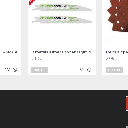
Asgala kalts 600mm, SDS-MAX KWB
Bimetāla asmens zobenzāģim AKKU-TOP,150/130mm,2gb, KWB
Delta slīpp
7.10€
2.05€
Nopirkt
Nopirkt