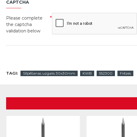
CAPTCHA
Please complete
the captcha
validation below
TAGI:
Slīpēšanas uzgalis 30x30mm
KWB
552300
Frēzes