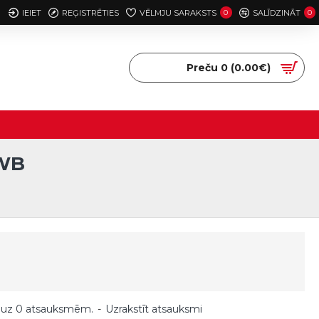
IEIET
REĢISTRĒTIES
VĒLMJU SARAKSTS
0
SALĪDZINĀT
0
Preču 0 (0.00€)
KWB
 uz 0 atsauksmēm.
-
Uzrakstīt atsauksmi