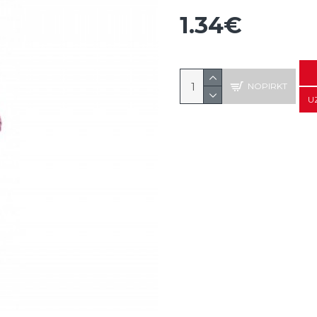
1.34€
NOPIRKT
U