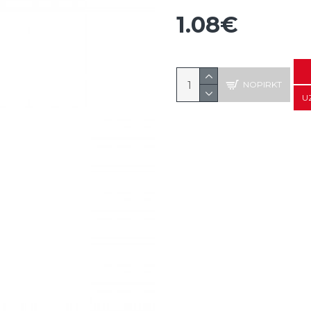
1.08€
NOPIRKT
U