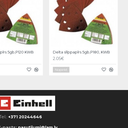
apīrs 5gb,P120 KWB
Delta slīppapīrs 5gb,P180, KWB
2.05€
Nopirkt
Tel.:
+371 20244646
E-pasts:
pasutijumi@lam.lv