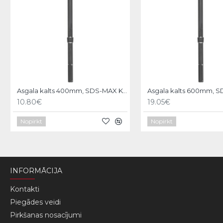
Asgala kalts 400mm, SDS-MAX KWB
10.80€
19.05€
Nopirkt
Nopirkt
INFORMĀCIJA
Kontakti
Piegādes veidi
Pirkšanas nosacījumi