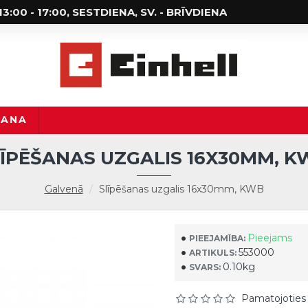
; 13:00 - 17:00, SESTDIENA, SV. - BRĪVDIENA
ŠANA
LĪPĒŠANAS UZGALIS 16X30MM, K
Galvenā
Slīpēšanas uzgalis 16x30mm, KWB
Pieejams
PIEEJAMĪBA:
553000
ARTIKULS:
0.10kg
SVARS:
Pamatojoties