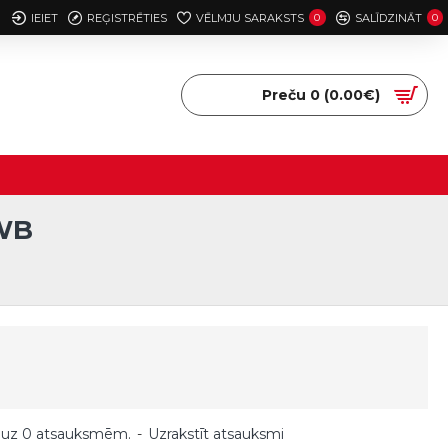
IEIET
REĢISTRĒTIES
VĒLMJU SARAKSTS
0
SALĪDZINĀT
0
Preču 0 (0.00€)
WB
 uz 0 atsauksmēm.
-
Uzrakstīt atsauksmi