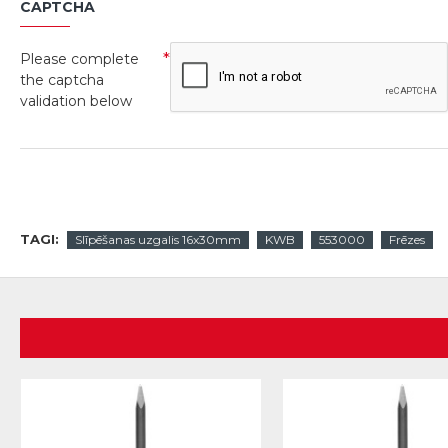
CAPTCHA
Please complete
the captcha
validation below
TAGI:
Slīpēšanas uzgalis 16x30mm
KWB
553000
Frēzes