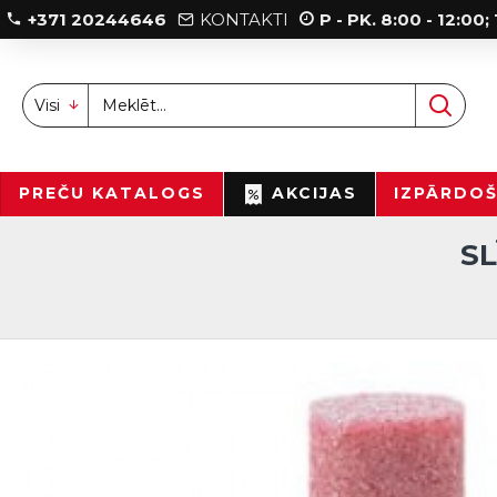
+371 20244646
KONTAKTI
P - PK. 8:00 - 12:00
Visi
PREČU KATALOGS
AKCIJAS
IZPĀRDO
S