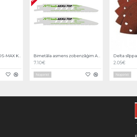
Asgala kalts 600mm, SDS-MAX KWB
Bimetāla asmens zobenzāģim AKKU-TOP,150/130mm,2gb, KWB
Delta slīpp
7.10€
2.05€
Nopirkt
Nopirkt