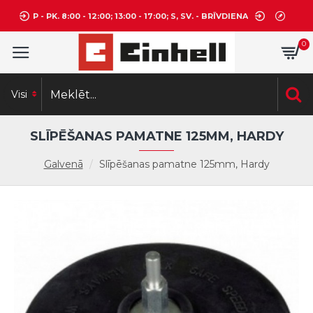
P - PK. 8:00 - 12:00; 13:00 - 17:00; S, SV. - BRĪVDIENA
0
Visi
SLĪPĒŠANAS PAMATNE 125MM, HARDY
Galvenā
Slīpēšanas pamatne 125mm, Hardy