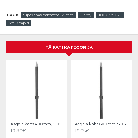
TAGI:
Slīpēšanas pamatne 125mm
Hardy
1006-570125
Smilšpapīri
TĀ PATI KATEGORIJA
N
Asgala kalts 400mm, SDS-MAX KWB
Asgala kalts 600mm, SDS-MAX KWB
10.80€
19.05€