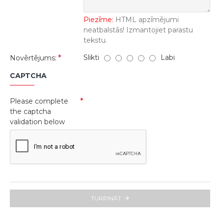
Piezīme:
HTML apzīmējumi
neatbalstās! Izmantojiet parastu
tekstu.
Slikti
Labi
Novērtējums:
CAPTCHA
Please complete
the captcha
validation below
TURPINĀT