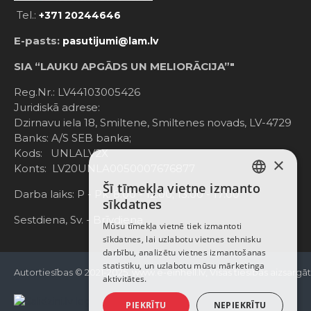
Tel.:
+371 20244646
E-pasts:
pasutijumi@lam.lv
SIA “LAUKU APGĀDS UN MELIORĀCIJA”"
Reg.Nr.: LV44103005426
Juridiskā adrese:
Dzirnavu iela 18, Smiltene, Smiltenes novads, LV-4729
Banks: A/S SEB banka;
Kods: UNLALV2X
×
Konts: LV20UNLA0050007676877
Šī tīmekļa vietne izmanto
LATVIAN
Darba laiks: P - Pk. 8:00 - 12:00; 13:00 - 17:00
sīkdatnes
RUSSIAN
Sestdiena, Sv. - Brīvdiena
Mūsu tīmekļa vietnē tiek izmantoti
sīkdatnes, lai uzlabotu vietnes tehnisku
ENGLISH
darbību, analizētu vietnes izmantošanas
statistiku, un uzlabotu mūsu mārketinga
Autortiesības © 2021-2025, www.e-einhell.lv, Visas tiesības aizsargā
aktivitātes.
PIEKRĪTU
NEPIEKRĪTU