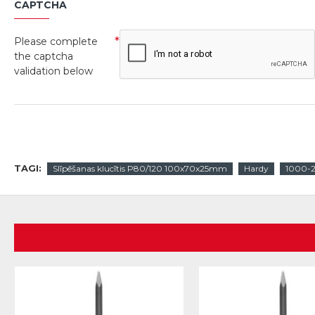
CAPTCHA
Please complete
the captcha
validation below
TAGI:
Slīpēšanas klucītis P80/120 100x70x25mm
Hardy
1000-2