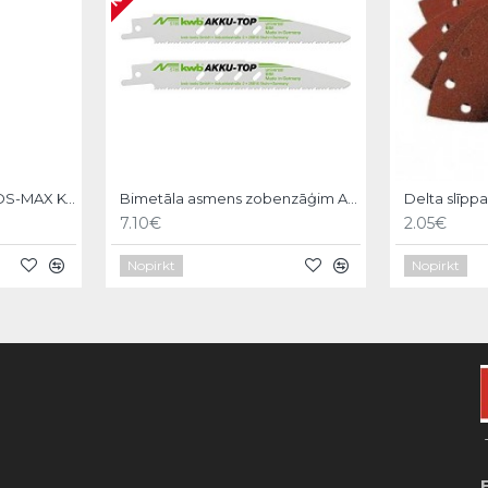
Asgala kalts 600mm, SDS-MAX KWB
Bimetāla asmens zobenzāģim AKKU-TOP,150/130mm,2gb, KWB
Delta slīpp
7.10€
2.05€
Nopirkt
Nopirkt