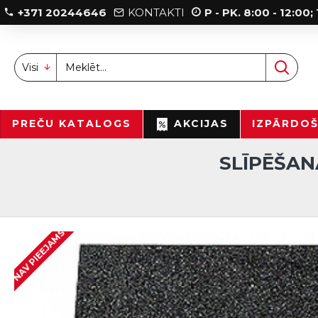
+371 20244646
KONTAKTI
P - PK. 8:00 - 12:00
Visi
PREČU KATALOGS
AKCIJAS
IZPĀRDO
SLĪPĒŠAN
NAV PIEEJAMS