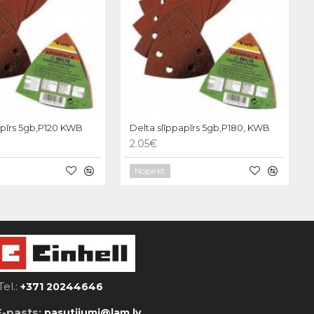
apīrs 5gb,P120 KWB
Delta slīppapīrs 5gb,P180, KWB
2.05€
Nopirkt
Tel.:
+371 20244646
E-pasts:
pasutijumi@lam.lv