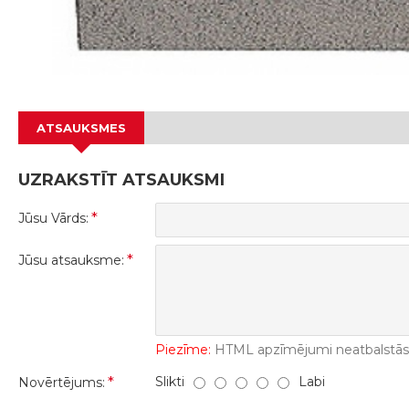
ATSAUKSMES
UZRAKSTĪT ATSAUKSMI
Jūsu Vārds:
Jūsu atsauksme:
Piezīme:
HTML apzīmējumi neatbalstās! 
Slikti
Labi
Novērtējums: