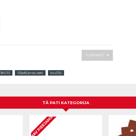
TURPINĀT
18013
Slīpēšanas sieti
klučīši
TĀ PATI KATEGORIJA
NAV PIEEJAMS