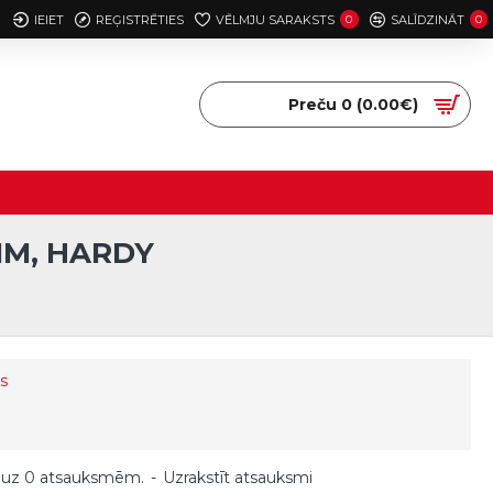
IEIET
REĢISTRĒTIES
VĒLMJU SARAKSTS
0
SALĪDZINĀT
0
Preču 0 (0.00€)
MM, HARDY
s
 uz 0 atsauksmēm.
-
Uzrakstīt atsauksmi