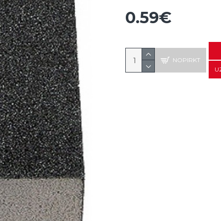
0.59€
NOPIRKT
U