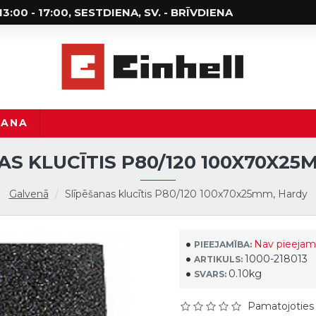
; 13:00 - 17:00, SESTDIENA, SV. - BRĪVDIENA
ŠANA
AS KLUCĪTIS P80/120 100X70X25
Galvenā
Slīpēšanas klucītis P80/120 100x70x25mm, Hardy
Nav pieejam
PIEEJAMĪBA:
1000-218013
ARTIKULS:
0.10kg
SVARS:
Pamatojoties