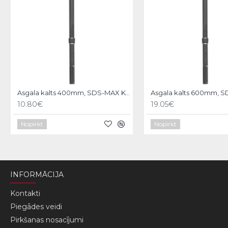
Asgala kalts 400mm, SDS-MAX KWB
10.80€
19.05€
Nopirkt
Nopirkt
INFORMĀCIJA
Kontakti
Piegādes veidi
Pirkšanas nosacījumi