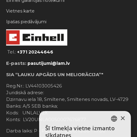
Einhell garantijas noteikumi
Vietnes karte
Ipašas piedāvājumi
Tel.:
+371 20244646
E-pasts:
pasutijumi@lam.lv
SIA “LAUKU APGĀDS UN MELIORĀCIJA”"
Reg.Nr.: LV44103005426
Juridiskā adrese:
Dzirnavu iela 18, Smiltene, Smiltenes novads, LV-4729
Banks: A/S SEB banka;
Kods: UNLALV2X
×
Konts: LV20UNLA0050007676877
Šī tīmekļa vietne izmanto
LATVIAN
Darba laiks: P - Pk. 8:00 - 12:00; 13:00 - 17:00
sīkdatnes