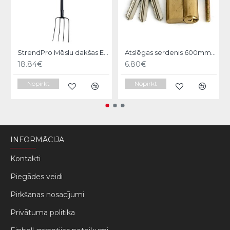
StrendPro Mēslu dakšas ErgoLine1200
Atslēgas serdenis 600mm Strend pro
18.84€
6.80€
Nopirkt
Nopirkt
INFORMĀCIJA
Kontakti
Piegādes veidi
Pirkšanas nosacījumi
Privātuma politika