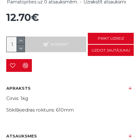
Pamatojoties uz 0 atsauksmēm.
-
Uzrakstīt atsauksmi
12.70€
PIRKT UZREIZ
NOPIRKT
UZDOT JAUTĀJUMU
APRAKSTS
Cirvis: 1kg
Stiklšķiedras rokturis: 610mm
ATSAUKSMES