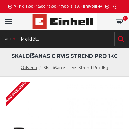
P - PK. 8:00 - 12:00; 13:00 - 17:00; S, SV. - BRĪVDIENA
0
Visi
SKALDĪŠANAS CIRVIS STREND PRO 1KG
Galvenā
Skaldīšanas cirvis Strend Pro 1kg
NAV PIEEJAMS