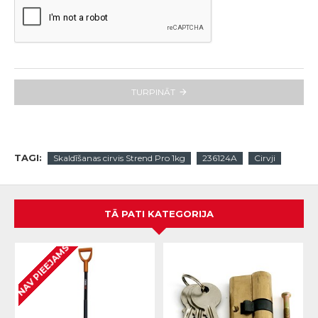
TURPINĀT
TAGI:
Skaldīšanas cirvis Strend Pro 1kg
236124A
Cirvji
TĀ PATI KATEGORIJA
NAV PIEEJAMS