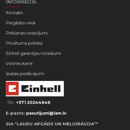
INFORMĀCIJA
Kontakti
Piegādes veidi
Pirkšanas nosacījumi
Privātuma politika
Einhell garantijas noteikumi
Vietnes karte
Ipašas piedāvājumi
Tel.:
+371 20244646
E-pasts:
pasutijumi@lam.lv
SIA “LAUKU APGĀDS UN MELIORĀCIJA”"