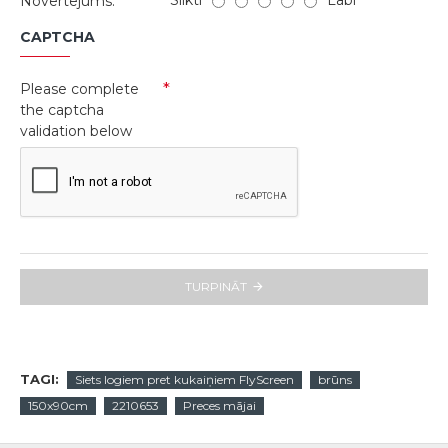
Slikti
Labi
Novērtējums:
CAPTCHA
Please complete
the captcha
validation below
TURPINĀT
TAGI:
Siets logiem pret kukaiņiem FlyScreen
brūns
150x90cm
2210653
Preces mājai