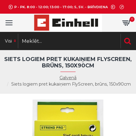
P - PK. 8:00 - 12:00; 13:00 - 17:00; S, SV. - BRĪVDIENA
0
Visi
SIETS LOGIEM PRET KUKAIŅIEM FLYSCREEN,
BRŪNS, 150X90CM
Galvenā
Siets logiem pret kukaiņiem FlyScreen, brūns, 150x90cm