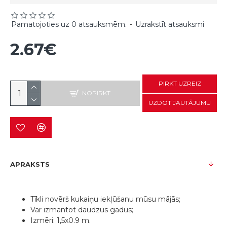
Pamatojoties uz 0 atsauksmēm.
-
Uzrakstīt atsauksmi
2.67€
PIRKT UZREIZ
NOPIRKT
UZDOT JAUTĀJUMU
APRAKSTS
Tīkli novērš kukaiņu iekļūšanu mūsu mājās;
Var izmantot daudzus gadus;
Izmēri: 1,5x0.9 m.