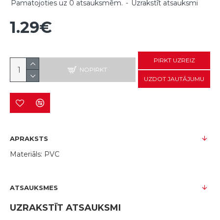
Pamatojoties uz 0 atsauksmēm.
-
Uzrakstīt atsauksmi
1.29€
PIRKT UZREIZ
NOPIRKT
UZDOT JAUTĀJUMU
APRAKSTS
Materiāls: PVC
ATSAUKSMES
UZRAKSTĪT ATSAUKSMI