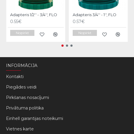
Adapteris 1/2'' - 3/4'', FLO
Adapteris 3/4'' - 1'', FLO
0.55€
0.57€
Nopirkt
Nopirkt
INFORMĀCIJA
Kontakti
Piegādes veidi
Pirkšanas nosacījumi
Privātuma politika
Einhell garantijas noteikumi
Vietnes karte