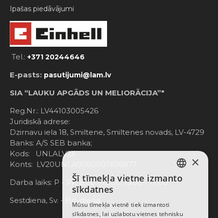
Ipašas piedāvājumi
Tel.:
+371 20244646
E-pasts:
pasutijumi@lam.lv
SIA “LAUKU APGĀDS UN MELIORĀCIJA”"
Reg.Nr.: LV44103005426
Juridiskā adrese:
Dzirnavu iela 18, Smiltene, Smiltenes novads, LV-4729
Banks: A/S SEB banka;
Kods: UNLALV2X
×
Konts: LV20UNLA0050007676877
Šī tīmekļa vietne izmanto
LATVIAN
Darba laiks: P - Pk. 8:00 - 12:00; 13:00 - 17:00
sīkdatnes
RUSSIAN
Sestdiena, Sv. - Brīvdiena
Mūsu tīmekļa vietnē tiek izmantoti
sīkdatnes, lai uzlabotu vietnes tehnisku
ENGLISH