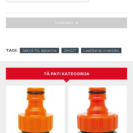
TURPINĀT
TAGI:
Sietiņš 10L lejkannai
254227
Laistīšanas inventārs
TĀ PATI KATEGORIJA