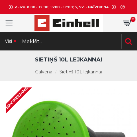
P - PK. 8:00 - 12:00; 13:00 - 17:00; S, SV. - BRĪVDIENA
0
Visi
SIETIŅŠ 10L LEJKANNAI
Galvenā
Sietiņš 10L lejkannai
NAV PIEEJAMS