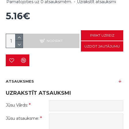
Pamatojoties uz 0 atsauksmēm.
-
Uzrakstīt atsauksmi
5.16€
PIRKT UZREIZ
NOPIRKT
UZDOT JAUTĀJUMU
ATSAUKSMES
UZRAKSTĪT ATSAUKSMI
Jūsu Vārds:
Jūsu atsauksme: