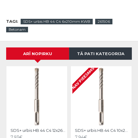
TAGI:
SDS+ urbis HB 44 C4 6x210mm KWB
261506
Betonam
ARĪ NOPIRKU
TĀ PATI KATEGORIJA
NAV PIEEJAMS
N
SDS+ urbis HB 44 C4 12x260mm KWB
SDS+ urbis HB 44 C4 10x260mm KWB
7.93€
7.94€