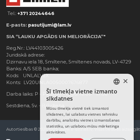
Tel.:
+371 20244646
E-pasts:
pasutijumi@lam.lv
SIA “LAUKU APGĀDS UN MELIORĀCIJA”"
Reg.Nr.: LV44103005426
Juridiskā adrese:
Dzirnavu iela 18, Smiltene, Smiltenes novads, LV-4729
Banks: A/S SEB banka;
Kods: UNLALV2X
×
Konts: LV20UNLA0050007676877
Šī tīmekļa vietne izmanto
LATVIAN
Darba laiks: P - Pk. 8:00 - 12:00; 13:00 - 17:00
sīkdatnes
RUSSIAN
Sestdiena, Sv. - Brīvdiena
Mūsu tīmekļa vietnē tiek izmantoti
sīkdatnes, lai uzlabotu vietnes tehnisku
ENGLISH
darbību, analizētu vietnes izmantošanas
statistiku, un uzlabotu mūsu mārketinga
Autortiesības © 2021-2025, www.e-einhell.lv, Visas tiesības aizsargā
aktivitātes.