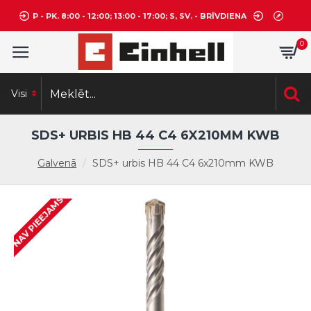
P - PK. 8:00 - 12:00; 13:00 - 17:00; S, SV. - BRĪVDIENA
0
Visi
SDS+ URBIS HB 44 C4 6X210MM KWB
Galvenā
SDS+ urbis HB 44 C4 6x210mm KWB
NAV PIEEJAMS