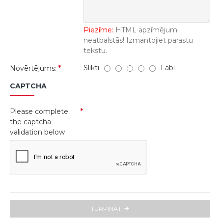
Piezīme:
HTML apzīmējumi
neatbalstās! Izmantojiet parastu
tekstu.
Slikti
Labi
Novērtējums:
CAPTCHA
Please complete
the captcha
validation below
TURPINĀT