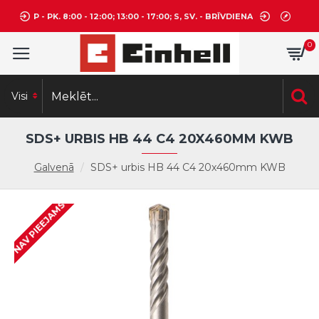
P - PK. 8:00 - 12:00; 13:00 - 17:00; S, SV. - BRĪVDIENA
0
Visi
SDS+ URBIS HB 44 C4 20X460MM KWB
Galvenā
SDS+ urbis HB 44 C4 20x460mm KWB
NAV PIEEJAMS