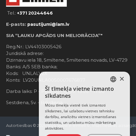
Tel.:
+371 20244646
E-pasts:
pasutijumi@lam.lv
SIA “LAUKU APGĀDS UN MELIORĀCIJA”"
Reg.Nr.: LV44103005426
Juridiskā adrese:
Dzirnavu iela 18, Smiltene, Smiltenes novads, LV-4729
Banks: A/S SEB banka;
Kods: UNLALV2X
×
Konts: LV20UNLA0050007676877
Šī tīmekļa vietne izmanto
LATVIAN
Darba laiks: P - Pk. 8:00 - 12:00; 13:00 - 17:00
sīkdatnes
RUSSIAN
Sestdiena, Sv. - Brīvdiena
Mūsu tīmekļa vietnē tiek izmantoti
sīkdatnes, lai uzlabotu vietnes tehnisku
ENGLISH
darbību, analizētu vietnes izmantošanas
statistiku, un uzlabotu mūsu mārketinga
Autortiesības © 2021-2025, www.e-einhell.lv, Visas tiesības aizsargā
aktivitātes.