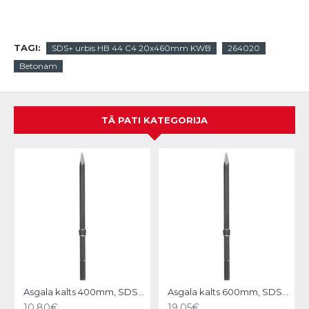
TAGI:
SDS+ urbis HB 44 C4 20x460mm KWB
264020
Betonam
TĀ PATI KATEGORIJA
N
Asgala kalts 400mm, SDS-MAX KWB
Asgala kalts 600mm, SDS-MAX KWB
10.80€
19.05€