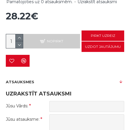
Pamatojoties uz 0 atsauksmēm.
-
Uzrakstīt atsauksmi
28.22€
PIRKT UZREIZ
NOPIRKT
UZDOT JAUTĀJUMU
ATSAUKSMES
UZRAKSTĪT ATSAUKSMI
Jūsu Vārds:
Jūsu atsauksme: