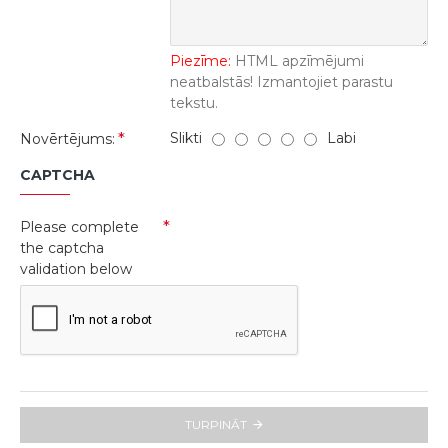
Piezīme:
HTML apzīmējumi
neatbalstās! Izmantojiet parastu
tekstu.
Slikti
Labi
Novērtējums:
CAPTCHA
Please complete
the captcha
validation below
TURPINĀT