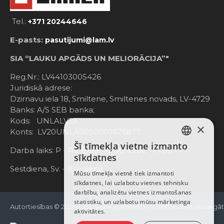
Tel.:
+371 20244646
E-pasts:
pasutijumi@lam.lv
SIA “LAUKU APGĀDS UN MELIORĀCIJA”"
Reg.Nr.: LV44103005426
Juridiskā adrese:
Dzirnavu iela 18, Smiltene, Smiltenes novads, LV-4729
Banks: A/S SEB banka;
Kods: UNLALV2X
×
Konts: LV20UNLA0050007676877
Šī tīmekļa vietne izmanto
LATVIAN
Darba laiks: P - Pk. 8:00 - 12:00; 13:00 - 17:00
sīkdatnes
RUSSIAN
Sestdiena, Sv. - Brīvdiena
Mūsu tīmekļa vietnē tiek izmantoti
sīkdatnes, lai uzlabotu vietnes tehnisku
ENGLISH
darbību, analizētu vietnes izmantošanas
statistiku, un uzlabotu mūsu mārketinga
Autortiesības © 2021-2025, www.e-einhell.lv, Visas tiesības aizsargā
aktivitātes.