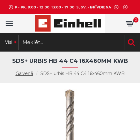
P - PK. 8:00 - 12:00; 13:00 - 17:00; S, SV. - BRĪVDIENA
0
Visi
SDS+ URBIS HB 44 C4 16X460MM KWB
Galvenā
SDS+ urbis HB 44 C4 16x460mm KWB