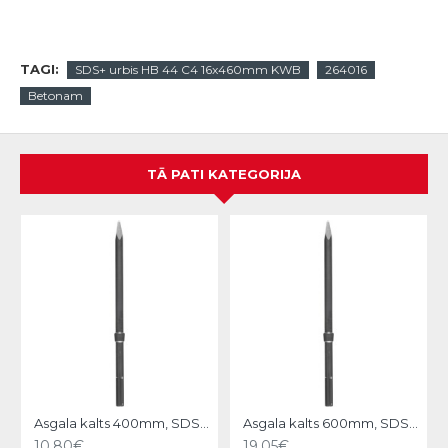
TAGI:
SDS+ urbis HB 44 C4 16x460mm KWB
264016
Betonam
TĀ PATI KATEGORIJA
N
Asgala kalts 400mm, SDS-MAX KWB
Asgala kalts 600mm, SDS-MAX KWB
10.80€
19.05€