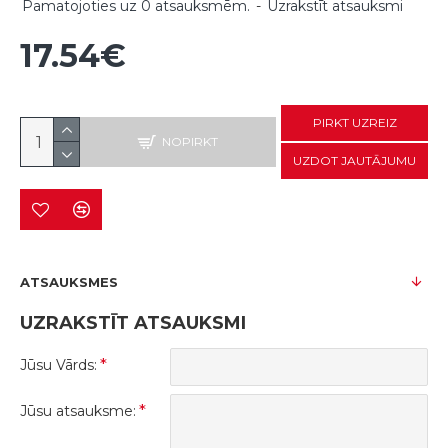
Pamatojoties uz 0 atsauksmēm.
-
Uzrakstīt atsauksmi
17.54€
PIRKT UZREIZ
NOPIRKT
UZDOT JAUTĀJUMU
ATSAUKSMES
UZRAKSTĪT ATSAUKSMI
Jūsu Vārds:
Jūsu atsauksme: