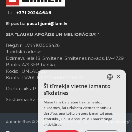
Tel.:
+371 20244646
E-pasts:
pasutijumi@lam.lv
SIA “LAUKU APGĀDS UN MELIORĀCIJA”"
Reg.Nr.: LV44103005426
Juridiskā adrese:
Dzirnavu iela 18, Smiltene, Smiltenes novads, LV-4729
Banks: A/S SEB banka;
Kods: UNLALV2X
×
Konts: LV20UNLA0050007676877
Šī tīmekļa vietne izmanto
LATVIAN
Darba laiks: P - Pk. 8:00 - 12:00; 13:00 - 17:00
sīkdatnes
RUSSIAN
Sestdiena, Sv. - Brīvdiena
Mūsu tīmekļa vietnē tiek izmantoti
sīkdatnes, lai uzlabotu vietnes tehnisku
ENGLISH
darbību, analizētu vietnes izmantošanas
statistiku, un uzlabotu mūsu mārketinga
Autortiesības © 2021-2025, www.e-einhell.lv, Visas tiesības aizsargā
aktivitātes.