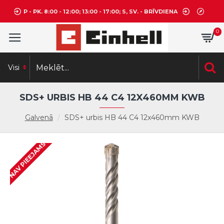
P - PK. 8:00 - 12:00; 13:00 - 17:00; S, SV. - BRĪVDIENA
0
Visi
SDS+ URBIS HB 44 C4 12X460MM KWB
Galvenā
SDS+ urbis HB 44 C4 12x460mm KWB
NAV PIEEJAMS