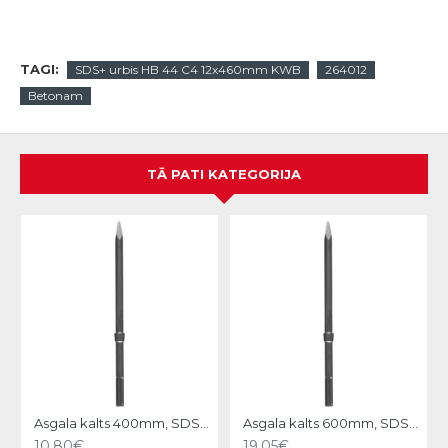
TAGI:
SDS+ urbis HB 44 C4 12x460mm KWB
264012
Betonam
TĀ PATI KATEGORIJA
N
Asgala kalts 400mm, SDS-MAX KWB
Asgala kalts 600mm, SDS-MAX KWB
10.80€
19.05€