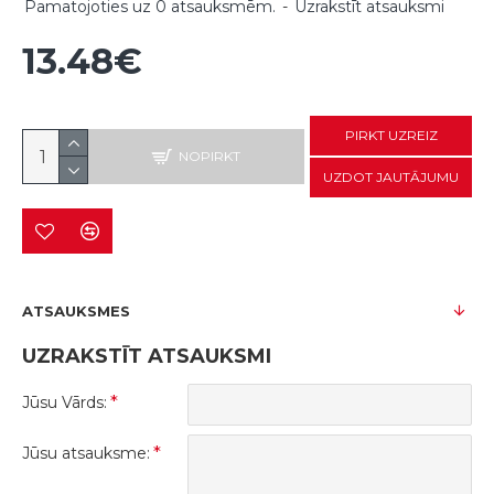
Pamatojoties uz 0 atsauksmēm.
-
Uzrakstīt atsauksmi
13.48€
PIRKT UZREIZ
NOPIRKT
UZDOT JAUTĀJUMU
ATSAUKSMES
UZRAKSTĪT ATSAUKSMI
Jūsu Vārds:
Jūsu atsauksme: