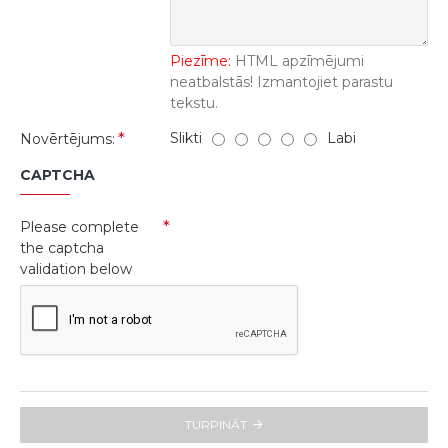
Piezīme:
HTML apzīmējumi
neatbalstās! Izmantojiet parastu
tekstu.
Slikti
Labi
Novērtējums:
CAPTCHA
Please complete
the captcha
validation below
TURPINĀT