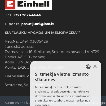
Tel.:
+371 20244646
E-pasts:
pasutijumi@lam.lv
SIA “LAUKU APGĀDS UN MELIORĀCIJA”"
Reg.Nr.: LV44103005426
Juridiskā adrese:
Dzirnavu iela 18, Smiltene, Smiltenes novads, LV-4729
Banks: A/S SEB banka;
Kods: UNLALV2X
×
Konts: LV20UNLA0050007676877
Šī tīmekļa vietne izmanto
LATVIAN
Darba laiks: P - Pk. 8:00 - 12:00; 13:00 - 17:00
sīkdatnes
RUSSIAN
Sestdiena, Sv. - Brīvdiena
Mūsu tīmekļa vietnē tiek izmantoti
sīkdatnes, lai uzlabotu vietnes tehnisku
ENGLISH
darbību, analizētu vietnes izmantošanas
statistiku, un uzlabotu mūsu mārketinga
Autortiesības © 2021-2025, www.e-einhell.lv, Visas tiesības aizsargā
aktivitātes.