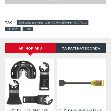
TAGI:
SDS plus plakans kalts 40x14x250mm CrV Yato
YT-4723
Kalti
ARĪ NOPIRKU
TĀ PATI KATEGORIJA
KWB by Einhell Multiinstrumenta piederumu kompekts 4gb.
SDS plus Plakans kalts 250x40mm Strend Pro