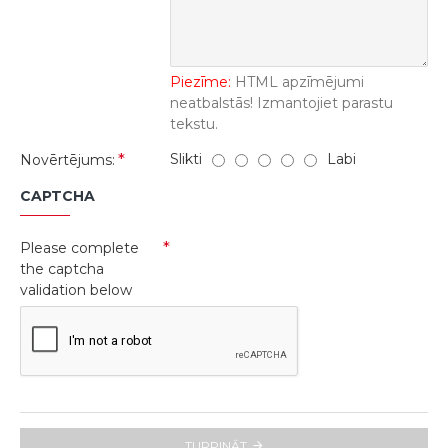
Piezīme:
HTML apzīmējumi
neatbalstās! Izmantojiet parastu
tekstu.
Slikti
Labi
Novērtējums:
CAPTCHA
Please complete
the captcha
validation below
TURPINĀT