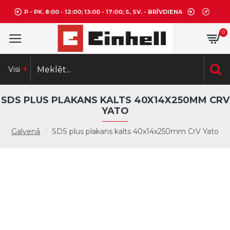
P - PK. 8:00 - 12:00; 13:00 - 17:00; S, SV. - BRĪVDIENA
0
Visi
SDS PLUS PLAKANS KALTS 40X14X250MM CRV
YATO
Galvenā
SDS plus plakans kalts 40x14x250mm CrV Yato