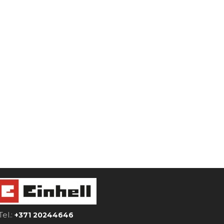
Tel.:
+371 20244646