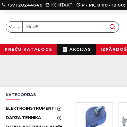
+371 20244646
KONTAKTI
P - PK. 8:00 - 12:00
Visi
PREČU KATALOGS
AKCIJAS
IZPĀRDO
KATEGORIJAS
ELEKTROINSTRUMENTI
DĀRZA TEHNIKA