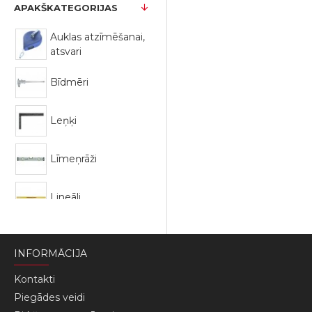
APAKŠKATEGORIJAS
Auklas atzīmēšanai,
atsvari
Bīdmēri
Leņķi
Līmeņrāži
Lineāli
Mērlentas
INFORMĀCIJA
Kontakti
Piegādes veidi