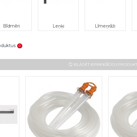
Bīdmēri
Leņķi
Līmeņrāži
roduktus
0
IELĀDĒT IEPRIEKŠĒJOS PRODUK