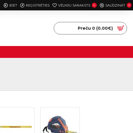
IEIET
REĢISTRĒTIES
VĒLMJU SARAKSTS
0
SALĪDZINĀT
0
Preču 0 (0.00€)