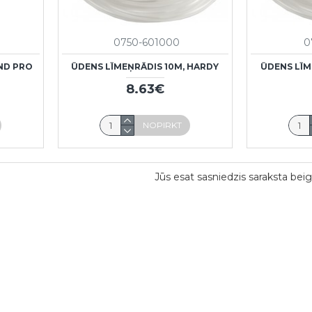
0750-601000
0
ND PRO
ŪDENS LĪMEŅRĀDIS 10M, HARDY
ŪDENS LĪM
8.63€
NOPIRKT
Jūs esat sasniedzis saraksta beig