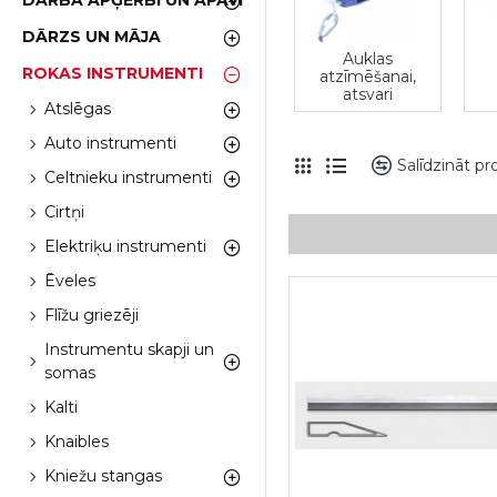
DARBA APĢĒRBI UN APAVI
DĀRZS UN MĀJA
Auklas
ROKAS INSTRUMENTI
atzīmēšanai,
atsvari
Atslēgas
Auto instrumenti
Salīdzināt p
Celtnieku instrumenti
Cirtņi
Elektriķu instrumenti
Ēveles
Flīžu griezēji
Instrumentu skapji un
somas
Kalti
Knaibles
Kniežu stangas