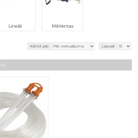
Lineāli
Mērlentas
Kārtot pēc:
Lapusē:
TUS