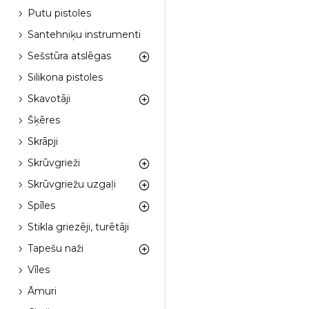
Putu pistoles
Santehniķu instrumenti
Sešstūra atslēgas
Silikona pistoles
Skavotāji
Šķēres
Skrāpji
Skrūvgrieži
Skrūvgriežu uzgaļi
Spīles
Stikla griezēji, turētāji
Tapešu naži
Vīles
Āmuri