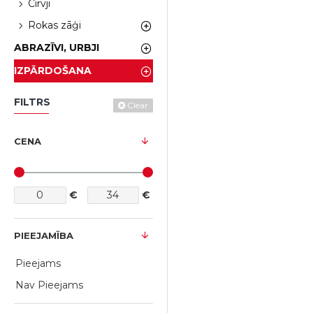
Cirvji
Rokas zāģi
ABRAZĪVI, URBJI
IZPĀRDOŠANA
FILTRS
Clear
CENA
€
€
PIEEJAMĪBA
Pieejams
Nav Pieejams