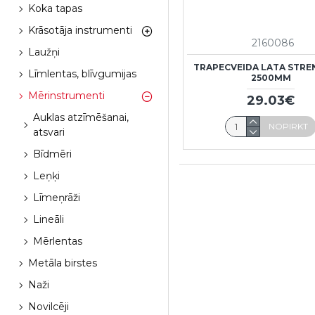
Koka tapas
Krāsotāja instrumenti
2160086
Laužņi
TRAPECVEIDA LATA STRE
Līmlentas, blīvgumijas
2500MM
Mērinstrumenti
29.03€
Auklas atzīmēšanai,
NOPIRKT
atsvari
Bīdmēri
Leņķi
Līmeņrāži
Lineāli
Mērlentas
Metāla birstes
Naži
Novilcēji