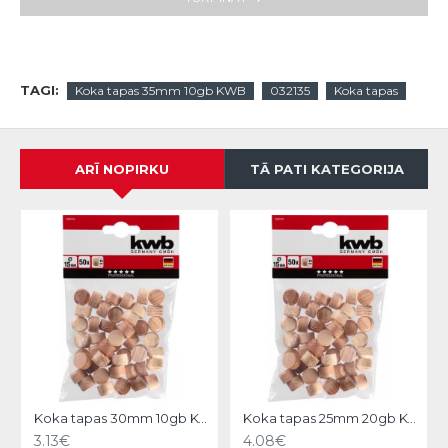
TAGI:
Koka tapas 35mm 10gb KWB
032135
Koka tapas
ARĪ NOPIRKU
TĀ PATI KATEGORIJA
Koka tapas 30mm 10gb KWB
Koka tapas 25mm 20gb KWB
3.13€
4.08€