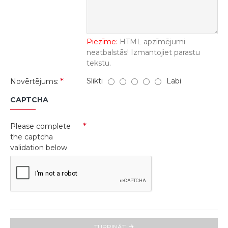
Piezīme:
HTML apzīmējumi
neatbalstās! Izmantojiet parastu
tekstu.
Slikti
Labi
Novērtējums:
CAPTCHA
Please complete
the captcha
validation below
TURPINĀT