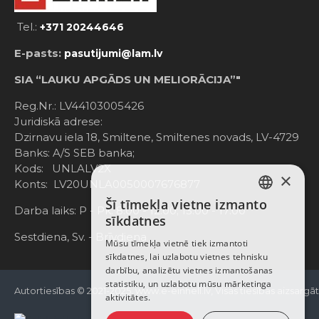
Tel.:
+371 20244646
E-pasts:
pasutijumi@lam.lv
SIA “LAUKU APGĀDS UN MELIORĀCIJA”"
Reg.Nr.: LV44103005426
Juridiskā adrese:
Dzirnavu iela 18, Smiltene, Smiltenes novads, LV-4729
Banks: A/S SEB banka;
Kods: UNLALV2X
×
Konts: LV20UNLA0050007676877
Šī tīmekļa vietne izmanto
LATVIAN
Darba laiks: P - Pk. 8:00 - 12:00; 13:00 - 17:00
sīkdatnes
RUSSIAN
Sestdiena, Sv. - Brīvdiena
Mūsu tīmekļa vietnē tiek izmantoti
sīkdatnes, lai uzlabotu vietnes tehnisku
ENGLISH
darbību, analizētu vietnes izmantošanas
statistiku, un uzlabotu mūsu mārketinga
Autortiesības © 2021-2025, www.e-einhell.lv, Visas tiesības aizsargā
aktivitātes.