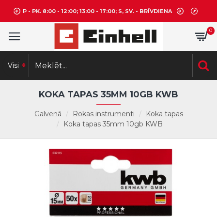
P - PK. 8:00 - 12:00; 13:00 - 17:00; S, SV. - BRĪVDIENA
0
Visi
KOKA TAPAS 35MM 10GB KWB
Galvenā
Rokas instrumenti
Koka tapas
Koka tapas 35mm 10gb KWB