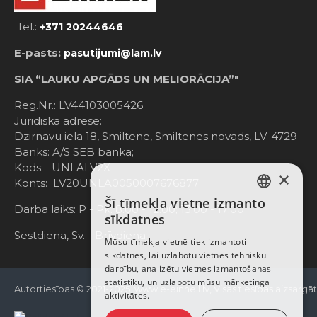
Tel.:
+371 20244646
E-pasts:
pasutijumi@lam.lv
SIA “LAUKU APGĀDS UN MELIORĀCIJA”"
Reg.Nr.: LV44103005426
Juridiskā adrese:
Dzirnavu iela 18, Smiltene, Smiltenes novads, LV-4729
Banks: A/S SEB banka;
Kods: UNLALV2X
×
Konts: LV20UNLA0050007676877
Šī tīmekļa vietne izmanto
LATVIAN
Darba laiks: P - Pk. 8:00 - 12:00; 13:00 - 17:00
sīkdatnes
RUSSIAN
Sestdiena, Sv. - Brīvdiena
Mūsu tīmekļa vietnē tiek izmantoti
sīkdatnes, lai uzlabotu vietnes tehnisku
ENGLISH
darbību, analizētu vietnes izmantošanas
statistiku, un uzlabotu mūsu mārketinga
Autortiesības © 2021-2025, www.e-einhell.lv, Visas tiesības aizsargā
aktivitātes.