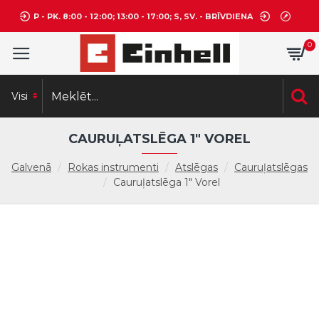
P - PK. 8:00 - 12:00; 13:00 - 17:00; S, SV. - BRĪVDIENA
0
Visi
CAURUĻATSLĒGA 1" VOREL
Galvenā
Rokas instrumenti
Atslēgas
Cauruļatslēgas
Cauruļatslēga 1" Vorel