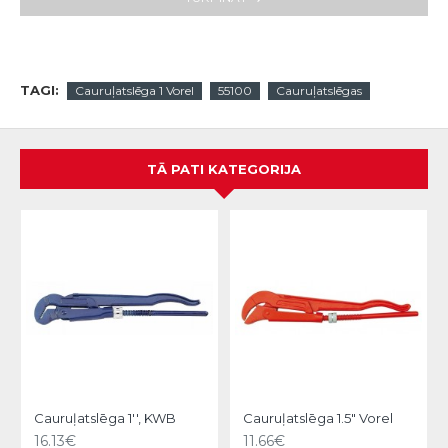
TAGI:
Cauruļatslēga 1 Vorel
55100
Cauruļatslēgas
TĀ PATI KATEGORIJA
Cauruļatslēga 1'', KWB
Cauruļatslēga 1.5" Vorel
16.13€
11.66€