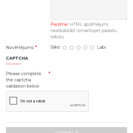
Piezīme:
HTML apzīmējumi
neatbalstās! Izmantojiet parastu
tekstu.
Slikti
Labi
Novērtējums:
CAPTCHA
Please complete
the captcha
validation below
TURPINĀT