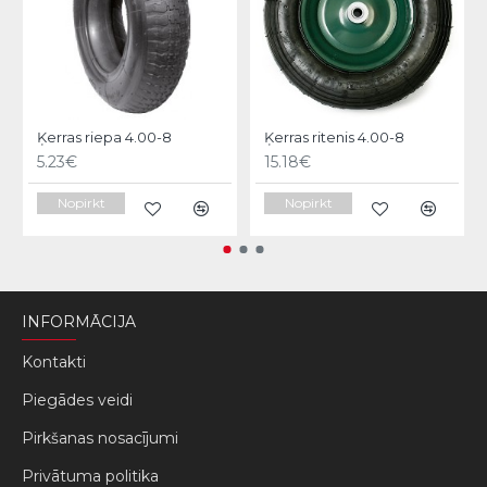
Ķerras riepa 4.00-8
Ķerras ritenis 4.00-8
5.23€
15.18€
Nopirkt
Nopirkt
INFORMĀCIJA
Kontakti
Piegādes veidi
Pirkšanas nosacījumi
Privātuma politika