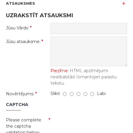
ATSAUKSMES
UZRAKSTĪT ATSAUKSMI
Jūsu Vārds:
Jūsu atsauksme:
Piezīme:
HTML apzīmējumi
neatbalstās! Izmantojiet parastu
tekstu.
Slikti
Labi
Novērtējums:
CAPTCHA
Please complete
the captcha
validation below