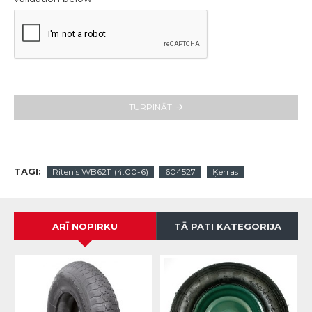
TURPINĀT
TAGI:
Ritenis WB6211 (4.00-6)
604527
Ķerras
ARĪ NOPIRKU
TĀ PATI KATEGORIJA