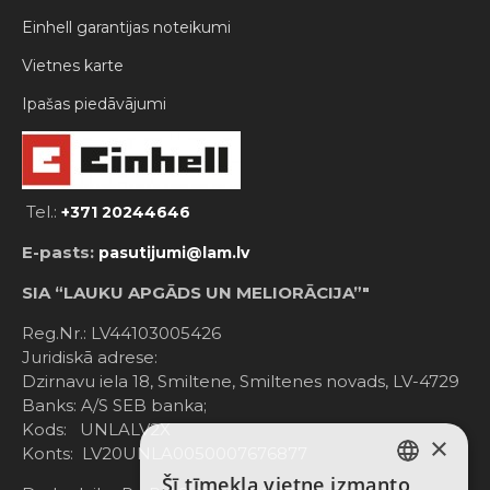
Einhell garantijas noteikumi
Vietnes karte
Ipašas piedāvājumi
Tel.:
+371 20244646
E-pasts:
pasutijumi@lam.lv
SIA “LAUKU APGĀDS UN MELIORĀCIJA”"
Reg.Nr.: LV44103005426
Juridiskā adrese:
Dzirnavu iela 18, Smiltene, Smiltenes novads, LV-4729
Banks: A/S SEB banka;
Kods: UNLALV2X
×
Konts: LV20UNLA0050007676877
Šī tīmekļa vietne izmanto