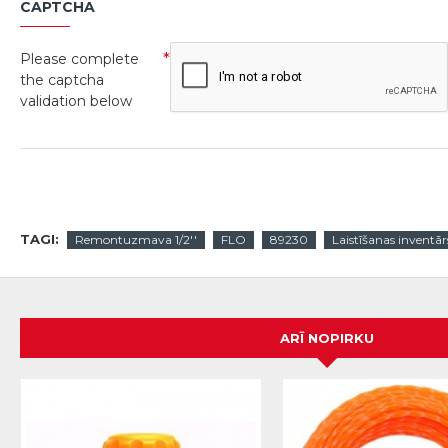
CAPTCHA
Please complete
the captcha
validation below
TAGI:
Remontuzmava 1/2''
FLO
89230
Laistīšanas inventār
ARĪ NOPIRKU