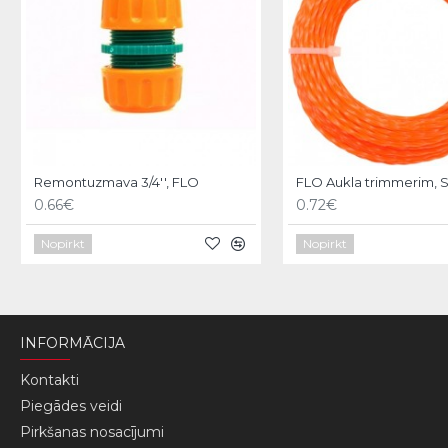
Remontuzmava 3/4'', FLO
0.66€
0.72€
Nopirkt
Nopirkt
INFORMĀCIJA
Kontakti
Piegādes veidi
Pirkšanas nosacījumi