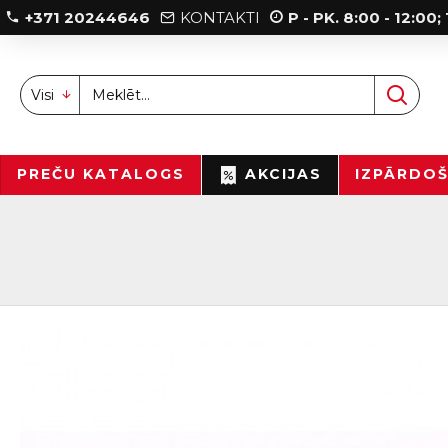
+371 20244646
KONTAKTI
P - PK. 8:00 - 12:00
Visi
PREČU KATALOGS
AKCIJAS
IZPĀRDO