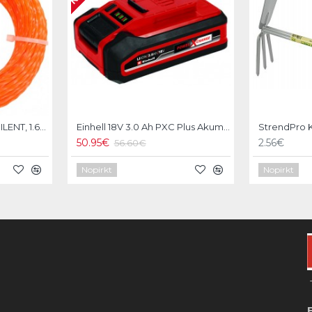
FLO Aukla trimmerim, SILENT, 1.6mm/15m
Einhell 18V 3.0 Ah PXC Plus Akumulators
50.95€
2.56€
56.60€
Nopirkt
Nopirkt