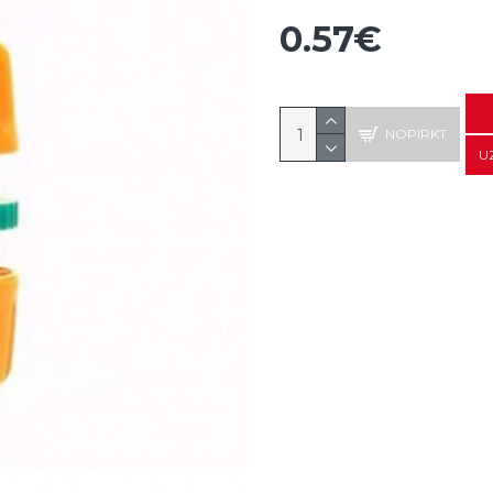
0.57€
NOPIRKT
U