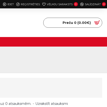
IEIET
REĢISTRĒTIES
VĒLMJU SARAKSTS
0
SALĪDZINĀT
0
Preču 0 (0.00€)
 uz 0 atsauksmēm.
-
Uzrakstīt atsauksmi