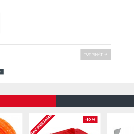
TURPINĀT
s
NAV PIEEJAMS
-10 %