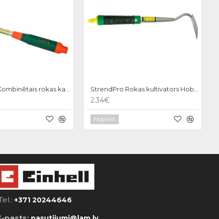
StrendPro Kombinētais rokas kaplis Hobby
StrendPro Rokas kultivators Hobby
2.34€
Nopirkt
Tel.:
+371 20244646
E-pasts:
pasutijumi@lam.lv