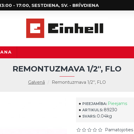
; 13:00 - 17:00, SESTDIENA, SV. - BRĪVDIENA
ŠANA
REMONTUZMAVA 1/2'', FLO
Galvenā
Remontuzmava 1/2'', FLO
Pieejams
PIEEJAMĪBA:
89230
ARTIKULS:
0.04kg
SVARS:
Pamatojoties